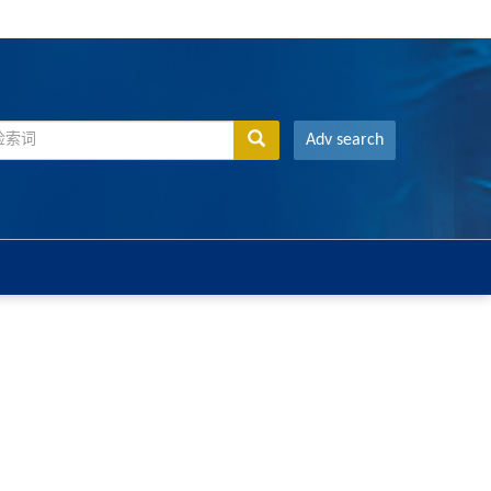
Adv search