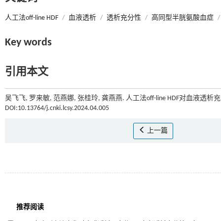
人工法off-line HDF
/
血液透析
/
透析充分性
/
高同型半胱氨酸血症
/
Key words
引用本文
吴飞飞, 罗来敏, 范燕娜, 张桂玲, 龚燕燕. 人工法off-line HDF对血
DOI:10.13764/j.cnki.lcsy.2024.04.005
上一篇