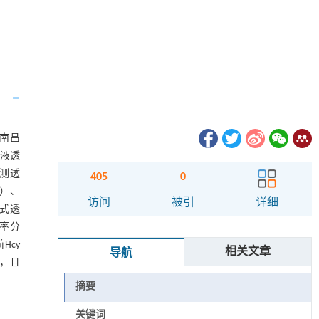
于南昌
血液透
检测透
405
0
b）、
访问
被引
详细
模式透
分率分
Hcy
相关文章
导航
率，且
摘要
关键词