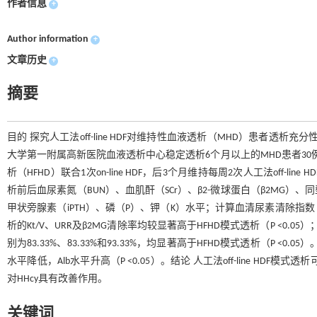
作者信息
+
Author information
+
文章历史
+
摘要
目的 探究人工法off-line HDF对维持性血液透析（MHD）患者透析充
大学第一附属高新医院血液透析中心稳定透析6个月以上的MHD患者30
析（HFHD）联合1次on-line HDF，后3个月维持每周2次人工法off-li
析前后血尿素氮（BUN）、血肌酐（SCr）、β2-微球蛋白（β2MG）、
甲状旁腺素（iPTH）、磷（P）、钾（K）水平；计算血清尿素清除指数（Kt/
析的Kt/V、URR及β2MG清除率均较显著高于HFHD模式透析（P <0.05）
别为83.33%、83.33%和93.33%，均显著高于HFHD模式透析（P <0.
水平降低，Alb水平升高（P <0.05）。结论 人工法off-line HDF
对HHcy具有改善作用。
关键词