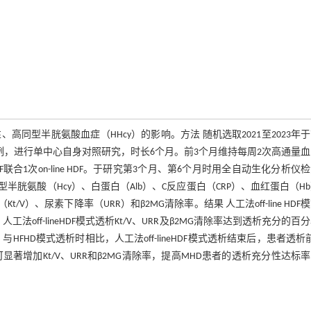
分性、高同型半胱氨酸血症（HHcy）的影响。方法 随机选取2021至2023年
例，进行单中心自身对照研究，时长6个月。前3个月维持每周2次高通量
ne HDF联合1次on-line HDF。于研究第3个月、第6个月时用全自动生化分析仪
同型半胱氨酸（Hcy）、白蛋白（Alb）、C反应蛋白（CRP）、血红蛋白（H
V）、尿素下降率（URR）和β2MG清除率。结果 人工法off-line HDF
；人工法off-lineHDF模式透析Kt/V、URR及β2MG清除率达到透析充分的百
05）。与HFHD模式透析时相比，人工法off-lineHDF模式透析结束后，患者透析前
模式透析可显著增加Kt/V、URR和β2MG清除率，提高MHD患者的透析充分性达标