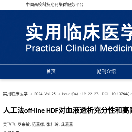
中国高校科技期刊集群服务平台
首页
期刊介绍
实用临床医学
››
2024, Vol. 25
››
Issue (04)
: 19 -22+27.
DOI:
10.13764/j.c
人工法off-line HDF对血液透析充分
吴飞飞, 罗来敏, 范燕娜, 张桂玲, 龚燕燕