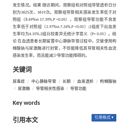
发生情况。结果 随访期间，观察组和对照组导管透析日分
别为3625次、3619次。观察组导管相关感染发生率低于对
照组（8.69%vs 17.39%,P <0.05），观察组导管功能不良发
生率低于对照组（2.97%vs 7.24%,P <0.05）;2组皮下出血发
生率均为4.35%,2组比较差异无统计学意义（P> 0.05）。结
论 在血透患者长期留置中心静脉导管过程中，交替使用枸
橼酸钠与尿激酶进行封管，不但能降低其导管相关性血流
感染发生率，而且能减少导管功能障碍的。
关键词
尿毒症
/
中心静脉导管
/
长期
/
血液透析
/
枸橼酸钠
/
尿激酶
/
导管相关性感染
/
导管功能
Key words
引用格式 ▾
引用本文