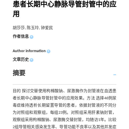
患者长期中心静脉导管封管中的应
用
胡莎莎, 陈玉玲, 钟爱民
作者信息
+
Author information
+
文章历史
+
摘要
目的 探讨交替使用枸橼酸钠、尿激酶作为封管液在血透患
者长期中心静脉导管封管中的应用效果。方法 选择46例尿
毒症维持透析长期留置导管的患者，依据封管液的不同分
为对照组和观察组，每组23例。对照组采用肝素钠封管，
观察组采用枸橼酸钠、尿激酶交替封管，均随访1年。比较
2组导管相关感染发生率、导管功能不良率以及其他并发症