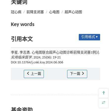
关键词
冠心病
/
前降支闭塞
/
心电图
/
超声心动图
Key words
引用格式 ▾
引用本文
李星, 李志勇. 心电图联合超声心动图诊断前降支闭塞1例[J].
实用临床医学
, 2024, 25(06): 19-21
DOI:10.13764/j.cnki.lcsy.2024.06.006
上一篇
下一篇
基金资助