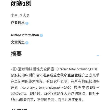
闭塞1例
李星, 李志勇
作者信息
+
Author information
+
文章历史
+
摘要
<正>冠状动脉慢性完全闭塞（chronic total occlusion,CTO）
是冠状动脉粥样硬化进展成重度狭窄直至管腔完全或几乎
[1]
完全闭塞的终末阶段。有研究
表明，在所有的冠状动脉
造影（coronary artery angiography,CAG）检查中约15%～
30%为CTO。现阶段，CTO仍然是介入治疗的难点，相对于
非CTO患者而言，不但风险高，而且并发症更多。