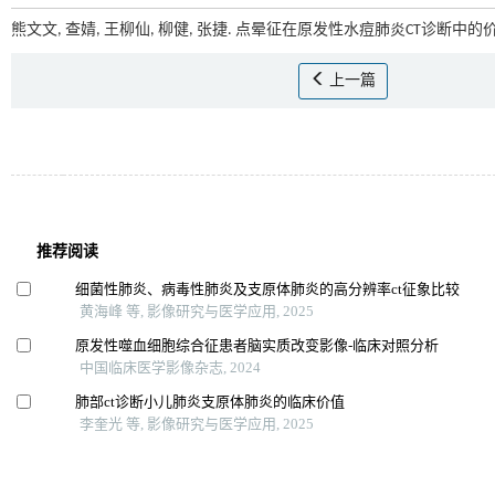
熊文文, 查婧, 王柳仙, 柳健, 张捷. 点晕征在原发性水痘肺炎CT诊断中的价值
上一篇