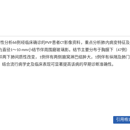
顾性分析66例经临床确诊的PVP患者CT影像资料，重点分析肺内病变特征
表现为直径1～10 mm小结节伴周围磨玻璃影。结节主要分布于胸膜下（47例
合并两下肺间质性改变，1例伴有两侧腋窝淋巴结肿大，1例伴有纵隔及肺
征象，结合流行病学史及临床表现可显著提高该病的早期诊断准确性。
引用格式