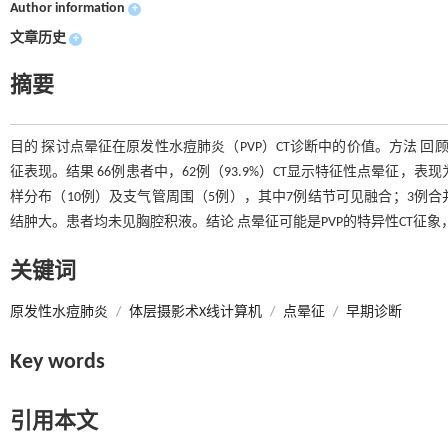
Author information
+
文章历史
+
摘要
目的 探讨点晕征在原发性水痘肺炎（PVP）CT诊断中的价值。方法 回
征表现。结果 66例患者中，62例（93.9%）CT显示特征性点晕征，
样分布（10例）及支气管周围（5例），其中7例结节可见融合；3例
结肿大。患者均未见胸腔积液。结论 点晕征可能是PVP的特异性CT
关键词
原发性水痘肺炎
/
体层摄影术X线计算机
/
点晕征
/
早期诊断
Key words
引用本文