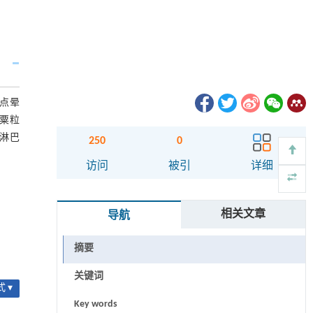
及点晕
）粟粒
门淋巴
250
0
访问
被引
详细
相关文章
导航
摘要
关键词
 ▾
Key words