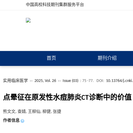
中国高校科技期刊集群服务平台
首页
期刊介绍
实用临床医学
››
2025, Vol. 26
››
Issue (03)
: 75 -77.
DOI:
10.13764/j.cnki
点晕征在原发性水痘肺炎CT诊断中的价值
熊文文, 查婧, 王柳仙, 柳健, 张捷
作者信息
+