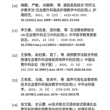
褚婕， 严敏， 向御婷，
等
. 课程思政结合“四环五
[10]
步教学法”在血管外科临床护理教学中的应用[J].
护
理研究
，
2021
，
35
（23）： 4222-4225. DOI:
10.12102/j.issn.1009—6493.2021.23.016
.
李文睿， 冯佳淑， 连利珊，
等
. 互动微信群结合
[11]
CBL在血管外科见习中的应用[J].
中华医学教育探索
杂志
，
2023
，
22
（10）： 1540-1543. DOI:
10.3760/cma.j.cn116021—20201027—01458
.
王铁皓， 赵纪春， 袁丁，
等
. 病例教学法联合传统
[12]
授课在血管外科进修医师培养中的应用[J].
中国血
管外科杂志（电子版）
，
2020
，
12
（4）： 331-
333. DOI:
10.3969/j.issn.1674—7429.2020.04.014
.
王孝高， 马强， 官泽宇，
等
. 超声可视化血管穿刺
[13]
技术在血管外科临床教学中的应用[J].
中华全科医
学
，
2023
，
21
（9）： 1593-1595. DOI:
10.16766/j.cnki.issn.1674—4152.003178
.
张文稳， 史云霞 . AR技术联合沉浸体验式授课在血
[14]
管外科护理实践教学中的应用效果[J].
护理实践与