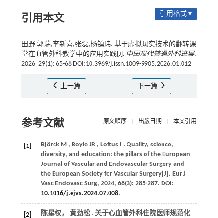
引用格式 ▾
引用本文
田野,郭瑞,李新喜,张磊,杨镇玮. 基于虚拟现实技术的翻转课
堂在血管外科教学中的应用实践[J].
中国现代普通外科进展
,
2026, 29(1): 65-68 DOI:10.3969/j.issn.1009-9905.2026.01.012
上一篇
下一篇
参考文献
原文顺序
|
出版日期
|
本文引用
Björck
M
,
Boyle
JR
,
Loftus
I
. Quality, science,
[1]
diversity, and education: the pillars of the European
Journal of Vascular and Endovascular Surgery and
the European Society for Vascular Surgery[J].
Eur J
Vasc Endovasc Surg
,
2024
,
68
(3): 285-287. DOI:
10.1016/j.ejvs.2024.07.008
.
陈星权， 黄劲松 . 关于心血管外科住院医师规范化
[2]