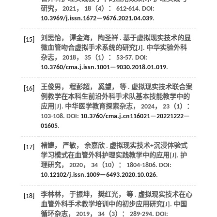
研究
，
2021
，
18
（4）： 612-614. DOI:
10.3969/j.issn.1672—9676.2021.04.039
.
刘思怡， 谭金海， 陶圣祥 . 基于虚拟现实技术的显
[15]
微血管吻合虚拟手术系统的研究[J].
中华实验外科
杂志
，
2018
，
35
（1）： 53-57. DOI:
10.3760/cma.j.issn.1001—9030.2018.01.019
.
王俊男， 程彭超， 奚望，
等
. 虚拟现实技术联合案
[16]
例教学在本科生前沿外科手术队基本技能教学中的
应用[J].
中华医学教育探索杂志
，
2024
，
23
（1）：
103-108. DOI:
10.3760/cma.j.cn116021—20221222—
01605
.
褚婕， 严敏， 余嘉欣 . 虚拟现实技术+沉浸体验式
[17]
学习模式在血管外科护理实践教学中的应用[J].
护
理研究
，
2020
，
34
（10）： 1804-1806. DOI:
10.12102/j.issn.1009—6493.2020.10.026
.
李林林， 于振坤， 樊红光，
等
. 虚拟现实技术在心
[18]
血管外科手术教学培训中的初步应用研究[J].
中国
循环杂志
，
2019
，
34
（3）： 289-294. DOI: