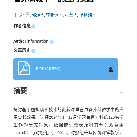
1
2
1
1
1
田野
,
郭瑞
,
李新喜
,
张磊
,
杨镇玮
作者信息
+
Author information
+
文章历史
+
PDF (1097K)
摘要
探讨基于虚拟现实技术的翻转课堂在血管外科教学中的应
用实践效果。选择2024年1—12月学习血管外科的120名学
生作为研究对象，依据随机数表法将其分为观察组
（n=60）与对照组（n=60）。对照组采取传统课堂教学，