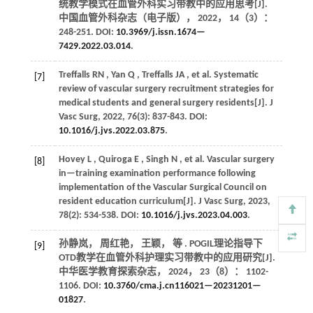
统教学模式在血管外科实习带教中的应用思考[J].
中国血管外科杂志（电子版）
，
2022
，
14
（3）：
248-251. DOI:
10.3969/j.issn.1674—
7429.2022.03.014
.
Treffalls
RN
,
Yan
Q
,
Treffalls
JA
,
et al.
Systematic
[7]
review of vascular surgery recruitment strategies for
medical students and general surgery residents[J].
J
Vasc Surg
,
2022
,
76
(3): 837-843. DOI:
10.1016/j.jvs.2022.03.875
.
Hovey
L
,
Quiroga
E
,
Singh
N
,
et al.
Vascular surgery
[8]
in—training examination performance following
implementation of the Vascular Surgical Council on
resident education curriculum[J].
J Vasc Surg
,
2023
,
78
(2): 534-538. DOI:
10.1016/j.jvs.2023.04.003
.
孙静岚， 周红艳， 王颖，
等
. POGIL理论指导下
[9]
OTD教学在血管外科护理实习带教中的应用研究[J].
中华医学教育探索杂志
，
2024
，
23
（8）： 1102-
1106. DOI:
10.3760/cma.j.cn116021—20231201—
01827
.