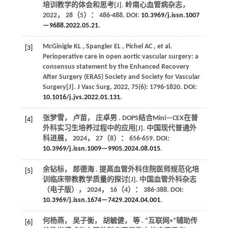
培训教学的体会和思考[J].
岭南心血管病杂志
，
2022
，
28
（5）： 486-488. DOI:
10.3969/j.issn.1007
—9688.2022.05.21
.
McGinigle
KL
,
Spangler
EL
,
Pichel
AC
,
et al.
[3]
Perioperative care in open aortic vascular surgery: a
consensus statement by the Enhanced Recovery
After Surgery (ERAS) Society and Society for Vascular
Surgery[J].
J Vasc Surg
,
2022
,
75
(6): 1796-1820. DOI:
10.1016/j.jvs.2022.01.131
.
张梦雪， 卢苗， 庄卓男 . DOPS结合Mini—CEX在普
[4]
外科实习生培养过程中的应用[J].
中国现代普通外
科进展
，
2024
，
27
（8）： 656-659. DOI:
10.3969/j.issn.1009—9905.2024.08.015
.
余钻标， 郎德海 . 提高血管外科住院医师规范化培
[5]
训临床带教教学质量的探讨[J].
中国血管外科杂志
（电子版）
，
2024
，
16
（4）： 386-388. DOI:
10.3969/j.issn.1674—7429.2024.04.001
.
何杨燕， 吴子衡， 胡毓健，
等
. “互联网+”辅助传
[6]