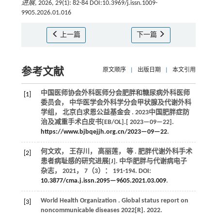
进展
, 2026, 29(1): 82-84 DOI:10.3969/j.issn.1009-
9905.2026.01.016
上一篇
下一篇
参考文献
原文顺序
|
出版日期
|
本文引用
中国医师协会外科医师分会肥胖和糖尿病外科医师
[1]
委员会， 中华医学会外科学分会甲状腺及代谢外科
学组， 北京白求恩公益基金会 . 2023中国肥胖症防
治及减重手术白皮书[EB/OL].[
2023
—09—22].
https://www.bjbqejjh.org.cn/2023—09—22
.
何文欢， 王存川， 高丽莲，
等
. 肥胖代谢外科手术
[2]
患者病耻感的研究进展[J].
中华肥胖与代谢病电子
杂志
，
2021
，
7
（3）： 191-194. DOI:
10.3877/cma.j.issn.2095—9605.2021.03.009
.
World Health
Organization
. Global status report on
[3]
noncommunicable diseases 2022[R].
2022
.