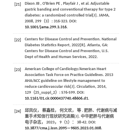
Dixon
JB
,
O'Brien
PE
,
Playfair
J
,
et al.
Adjustable
[21]
gastric banding and conventional therapy for type 2
diabetes: a randomized controlled trial[J].
JAMA
,
2008
,
299
（3）: 316-323. DOI:
10.1001/jama.299.3.316
.
Centers for Disease Control and Prevention. National
[22]
Diabetes Statistics Report, 2022[R]. Atlanta, GA:
Centers for Disease Control and Prevention, U.S.
Dept of Health and Human Services,
2022
.
American College of Cardiology/American Heart
[23]
Association Task Force on Practice Guidelines. 2013
AHA/ACC guideline on lifestyle management to
reduce cardiovascular risk[J].
Circulation
,
2014
,
129
（25_suppl_2）: S76-S99. DOI:
10.1161/01.cir.0000437740.48606.d1
.
邱凤仪， 蔡鑫桂， 何文欢，
等
. 肥胖、代谢病与减
[24]
重手术知信行现状研究进展[J].
中华肥胖与代谢病
电子杂志
，
2023
，
9
（1）： 38-42. DOI:
10.3877/cma.j.issn.2095—9605.2023.01.008
.