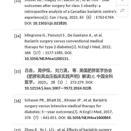
Studer
AS
,
Magdy
M
,
Bacon
SL
,
et al.
Five—year
[13]
outcomes after surgery for class 1 obesity: a
retrospective analysis of a Canadian bariatric centre's
experience[J].
Can J Surg
,
2022
,
65
（6）: E763-E769.
DOI:
10.1503/cjs.021820
.
Mingrone
G
,
Panunzi
S
,
De Gaetano
A
,
et al.
[14]
Bariatric surgery versus conventional medical
therapy for type 2 diabetes[J].
N Engl J Med
,
2012
,
366
（17）: 1577-1585. DOI:
10.1056/NEJMoa1200111
.
吕垚， 周伊恒， 刘力滴，
等
. 美国肥胖医学协会
[15]
《肥胖和高血压临床实践声明》解读[J].
中国全科
医学
，
2025
，
28
（3）： 272-279. DOI:
10.12114/j.issn.1007—9572.2024.0228
.
Schauer
PR
,
Bhatt
DL
,
Kirwan
JP
,
et al.
Bariatric
[16]
surgery versus intensive medical therapy for
diabetes: 5—year outcomes[J].
N Engl J Med
,
2017
,
376
（7）: 641-651. DOI:
10.1056/NEJMoa1600869
.
Zhou
X
,
Yu
J
,
Li
L
,
et al.
Effects of bariatric surgery
[17]