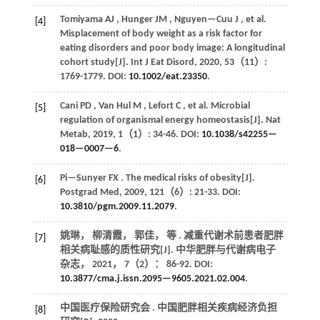
Tomiyama
AJ
,
Hunger
JM
,
Nguyen—Cuu
J
,
et al.
[4]
Misplacement of body weight as a risk factor for
eating disorders and poor body image: A longitudinal
cohort study[J].
Int J Eat Disord
,
2020
,
53
（11）:
1769-1779. DOI:
10.1002/eat.23350
.
Cani
PD
,
Van Hul
M
,
Lefort
C
,
et al.
Microbial
[5]
regulation of organismal energy homeostasis[J].
Nat
Metab
,
2019
, 1（1）: 34-46. DOI:
10.1038/s42255—
018—0007—6
.
Pi—Sunyer
FX
. The medical risks of obesity[J].
[6]
Postgrad Med
,
2009
,
121
（6）: 21-33. DOI:
10.3810/pgm.2009.11.2079
.
姚琳， 柳清霞， 郭佳，
等
. 减重代谢术前患者肥胖
[7]
相关病耻感的质性研究[J].
中华肥胖与代谢病电子
杂志
，
2021
，
7
（2）： 86-92. DOI:
10.3877/cma.j.issn.2095—9605.2021.02.004
.
中国医疗保险研究会 . 中国肥胖相关疾病经济负担
[8]