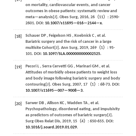
on mortality, cardiovascular events, and cancer
outcomes in obese patients: systematic review and
meta—analysis[J].
Obes Surg
,
2016
,
26
（11）: 2590-
2601. DOI:
10.1007/s11695—016—2144—x
.
Schauer
DP
,
Feigelson
HS
,
Koebnick
C
,
et al.
[18]
Bariatric surgery and the risk of cancer in a large
multisite Cohort[J].
Ann Surg
,
2019
,
269
（1）: 95-
101. DOI:
10.1097/SLA.0000000000002525
.
Pecori
L
,
Serra Cervetti
GG
,
Marinari
GM
,
et al.
[19]
Attitudes of morbidly obese patients to weight loss
and body image following bariatric surgery and body
contouring[J].
Obes Surg
,
2007
,
17
（1）: 68-73. DOI:
10.1007/s11695—007—9008—3
.
Sarwer
DB
,
Allison
KC
,
Wadden
TA
,
et al.
[20]
Psychopathology, disordered eating, and impulsivity
as predictors of outcomes of bariatric surgery[J].
Surg Obes Relat Dis
,
2019
,
15
（4）: 650-655. DOI:
10.1016/j.soard.2019.01.029
.