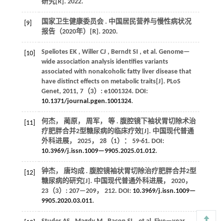
研究[R].
2022
.
国家卫生健康委员会 . 中国居民营养与慢性病状况
[9]
报告（2020年）[R].
2020
.
Speliotes
EK
,
Willer
CJ
,
Berndt
SI
,
et al.
Genome—
[10]
wide association analysis identifies variants
associated with nonalcoholic fatty liver disease that
have distinct effects on metabolic traits[J].
PLoS
Genet
,
2011
,
7
（3）: e1001324. DOI:
10.1371/journal.pgen.1001324
.
何杰， 蔺原， 周军，
等
. 腹腔镜下袖状胃切除术治
[11]
疗肥胖合并2型糖尿病的临床疗效[J].
中国现代普通
外科进展
，
2025
，
28
（1）： 59-61. DOI:
10.3969/j.issn.1009—9905.2025.01.012
.
钟杰， 唐均成 . 腹腔镜袖状胃切除治疗肥胖合并2型
[12]
糖尿病的研究[J].
中国现代普通外科进展
，
2020
，
23
（3）: 207—209， 212. DOI:
10.3969/j.issn.1009—
9905.2020.03.011
.