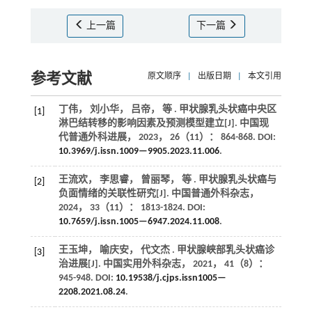
上一篇
下一篇
参考文献
原文顺序
|
出版日期
|
本文引用
丁伟， 刘小华， 吕帝，
等
. 甲状腺乳头状癌中央区
[1]
淋巴结转移的影响因素及预测模型建立[J].
中国现
代普通外科进展
，
2023
，
26
（11）： 864-868. DOI:
10.3969/j.issn.1009—9905.2023.11.006
.
王流欢， 李思睿， 曾丽琴，
等
. 甲状腺乳头状癌与
[2]
负面情绪的关联性研究[J].
中国普通外科杂志
，
2024
，
33
（11）： 1813-1824. DOI:
10.7659/j.issn.1005—6947.2024.11.008
.
王玉坤， 喻庆安， 代文杰 . 甲状腺峡部乳头状癌诊
[3]
治进展[J].
中国实用外科杂志
，
2021
，
41
（8）：
945-948. DOI:
10.19538/j.cjps.issn1005—
2208.2021.08.24
.