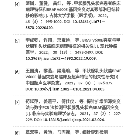
姬巍， 董健， 昌红，
等
. 甲状腺乳头状癌患者临床
[4]
病理特征和BRAF V600E 基因突变对其颈部淋巴结转
移的影响[J].
吉林大学学报（医学版)
，
2022
，
48
（4）： 995-1002. DOI:
10.13481/j.1671—
587X.20220420
.
李成乾， 许翔， 邢宝迪，
等
. BRAF V600E突变与甲
[5]
状腺乳头状癌临床病理特征的相关性[J].
现代肿瘤
医学
，
2022
，
30
（19）： 3493-3497. DOI:
10.3969/j.issn.1672—4992.2022.19.009
.
王国涛， 黎燕， 梁瑾瑜，
等
. 甲状腺乳头状癌BRAF
[6]
V600E 基因突变与临床及超声特征的相关性研究[J].
中国超声医学杂志
，
2021
，
37
（4）： 376-379.
DOI:
10.3969/j.issn.1002—0101.2021.04.005
.
荀延萍， 姜燕平， 傅佳仪，
等
. 探针扩增阻滞突变
[7]
法与数字PCR 法检测甲状腺乳头状癌BRAF基因突变
[J].
临床与实验病理学杂志
，
2021
，
37
（2）： 227-
229. DOI:
10.13315/j.cnki.cjcep.2021.02.024
.
章双艳， 黄驰， 马丙娥，
等
. 细针穿刺检测
[8]