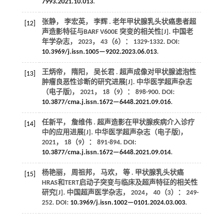
7993.2021.10.013
.
张静， 李宏英， 李辉 . 老年甲状腺乳头状癌患者超
[12]
声造影特征与BARF V600E 突变的相关性[J].
中国老
年学杂志
，
2023
，
43
（6）： 1329-1332. DOI:
10.3969/j.issn.1005—9202.2023.06.013
.
王炳帝， 隋阳， 吴长君 . 超声成像对甲状腺滤泡性
[13]
肿瘤良恶性诊断的研究进展[J].
中华医学超声杂志
（电子版)
，
2021
，
18
（9）： 898-900. DOI:
10.3877/cma.j.issn.1672—6448.2021.09.016
.
任新平， 詹维伟 . 超声造影在甲状腺疾病介入诊疗
[14]
中的应用进展[J].
中华医学超声杂志（电子版)
，
2021
，
18
（9）： 891-894. DOI:
10.3877/cma.j.issn.1672—6448.2021.09.014
.
杨艳丽， 周祖邦， 马欢，
等
. 甲状腺乳头状癌
[15]
HRAS和TERT启动子突变与临床及超声特征的相关性
研究[J].
中国超声医学杂志
，
2024
，
40
（3）： 249-
252. DOI:
10.3969/j.issn.1002—0101.2024.03.003
.