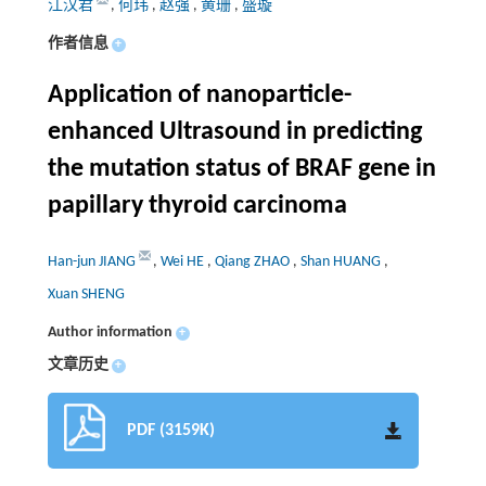
江汉君
,
何玮
,
赵强
,
黄珊
,
盛璇
作者信息
+
Application of nanoparticle-
enhanced Ultrasound in predicting
the mutation status of BRAF gene in
papillary thyroid carcinoma
Han-jun JIANG
,
Wei HE
,
Qiang ZHAO
,
Shan HUANG
,
Xuan SHENG
Author information
+
文章历史
+
PDF (3159K)