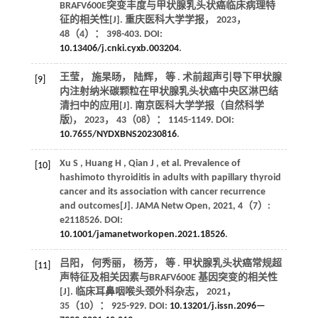
BRAFV600E突变丰度与甲状腺乳头状癌临床病理特
征的相关性[J].
重庆医科大学学报
，
2023
，
48
（4）： 398-403. DOI:
10.13406/j.cnki.cyxb.003204
.
王莹， 施杲旸， 陆辉，
等
. 术前超声引导下甲状腺
[9]
内注射纳米碳颗粒在甲状腺乳头状癌中央区淋巴结
清扫中的应用[J].
南京医科大学学报（自然科学
版)
，
2023
，
43
（08）： 1145-1149. DOI:
10.7655/NYDXBNS20230816
.
Xu
S
,
Huang
H
,
Qian
J
,
et al.
Prevalence of
[10]
hashimoto thyroiditis in adults with papillary thyroid
cancer and its association with cancer recurrence
and outcomes[J].
JAMA Netw Open
,
2021
,
4
（7）:
e2118526. DOI:
10.1001/jamanetworkopen.2021.18526
.
吕阳， 何秀丽， 杨芳，
等
. 甲状腺乳头状癌常规超
[11]
声特征及相关因素与BRAFV600E 基因突变的相关性
[J].
临床耳鼻咽喉头颈外科杂志
，
2021
，
35
（10）： 925-929. DOI:
10.13201/j.issn.2096—