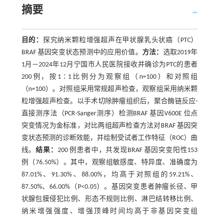
摘要
目的：
探究纳米颗粒增强超声在甲状腺乳头状癌（PTC）
BRAF 基因突变状态预测中的应用价值。
方法：
选取2019年
1月—2024年12月宁国市人民医院接收并确诊为PTC的患者
200例，按1∶1比例分为观察组（n=100）和对照组
（n=100）。对照组采用常规超声检查，观察组采用纳米颗
粒增强超声检查。以手术切除肿瘤组织后，聚合酶链反应-
直接测序法（PCR-Sanger测序）检测BRAF 基因V600E 位点
突变情况为金标准，对比两组超声检查方法对BRAF 基因突
变状态预测的诊断效能，并绘制受试者工作特征（ROC）曲
线。
结果：
200 例患者中，共发现BRAF 基因突变阳性153
例（76.50%）。其中，观察组敏感度、特异度、准确度为
87.01%、91.30%、88.00%，均高于对照组的59.21%、
87.50%、66.00%（P<0.05）。基因突变患者肿瘤长径、甲
状腺包膜侵犯比例、形态不规则比例、淋巴结转移比例、
纳米增强强度、增强顶峰时间均高于非基因突变组