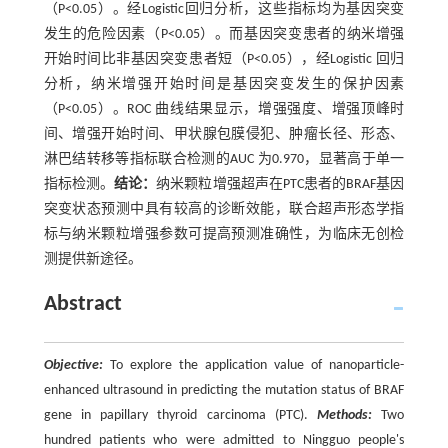
（P<0.05）。经Logistic回归分析，这些指标均为基因突变
发生的危险因素（P<0.05）。而基因突变患者的纳米增强
开始时间比非基因突变患者短（P<0.05），经Logistic 回归
分析，纳米增强开始时间是基因突变发生的保护因素
（P<0.05）。ROC 曲线结果显示，增强强度、增强顶峰时
间、增强开始时间、甲状腺包膜侵犯、肿瘤长径、形态、
淋巴结转移等指标联合检测的AUC 为0.970，显著高于单一
指标检测。
结论：
纳米颗粒增强超声在PTC患者的BRAF基因
突变状态预测中具有较高的诊断效能，联合超声形态学指
标与纳米颗粒增强参数可提高预测准确性，为临床无创检
测提供新途径。
Abstract
Objective:
To explore the application value of nanoparticle-
enhanced ultrasound in predicting the mutation status of BRAF
gene in papillary thyroid carcinoma (PTC).
Methods:
Two
hundred patients who were admitted to Ningguo people's