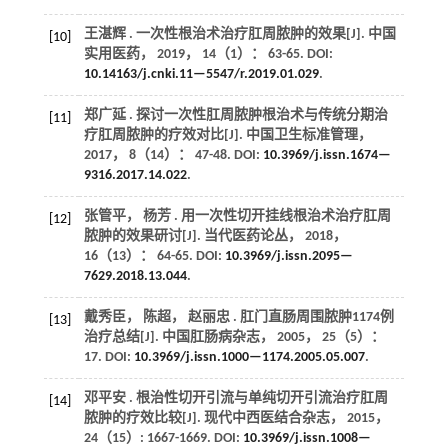
王湛辉 . 一次性根治术治疗肛周脓肿的效果[J].
中国
[10]
实用医药
，
2019
，
14
（1）： 63-65. DOI:
10.14163/j.cnki.11—5547/r.2019.01.029
.
郑广延 . 探讨一次性肛周脓肿根治术与传统分期治
[11]
疗肛周脓肿的疗效对比[J].
中国卫生标准管理
，
2017
，
8
（14）： 47-48. DOI:
10.3969/j.issn.1674—
9316.2017.14.022
.
张管平， 杨芳 . 用一次性切开挂线根治术治疗肛周
[12]
脓肿的效果研讨[J].
当代医药论丛
，
2018
，
16
（13）： 64-65. DOI:
10.3969/j.issn.2095—
7629.2018.13.044
.
戴秀臣， 陈超， 赵丽忠 . 肛门直肠周围脓肿1174例
[13]
治疗总结[J].
中国肛肠病杂志
，
2005
，
25
（5）：
17. DOI:
10.3969/j.issn.1000—1174.2005.05.007
.
邓平安 . 根治性切开引流与单纯切开引流治疗肛周
[14]
脓肿的疗效比较[J].
现代中西医结合杂志
，
2015
，
24
（15）: 1667-1669. DOI:
10.3969/j.issn.1008—