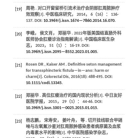
周艳 . 对口开窗留桥引流术治疗会阴部肛周脓肿疗
[19]
效观察[J].
中医临床研究
，
2014
，
6
（16）： 136-
137. DOI:
10.3969/j.issn.1674—7860.2014.16.070
.
李峨， 侯文肖， 郑丽华 . 2022年版美国结直肠外科
[20]
医师协会肛瘘诊治指南解读[J].
中国临床医生杂
志
，
2023
，
51
（1）： 16-19. DOI:
10.3969/j.issn.2095—8552.2023.01.005
.
Rosen
DR
,
Kaiser
AM
. Definitive seton management
[21]
for transsphincteric fistula—in—ano: harm or
charm[J].
Colorectal Dis
,
2016
(
18
): 488-495. DOI:
10.1111/codi.13345
.
郑丽华 . 高位肛瘘治疗的国内现状分析[J].
中日友好
[22]
医院学报
，
2015
，
29
（1）： 44-46. DOI:
10.3969/j.issn.1001—0025.2015.01.015
.
杨志鹏， 宋寿安， 姜叶舟，
等
. 切开挂线联合甲硝
[23]
唑与左氧氟沙星对肛周脓肿感染患者病原菌及血浆
内毒素水平的影响[J].
中华医院感染学杂志
，