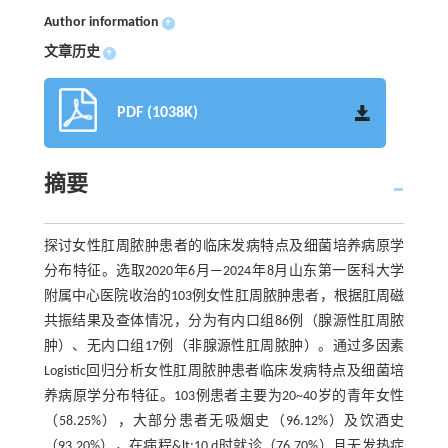
Author information
+
文章历史
+
PDF (1038K)
摘要
探讨女性肛周脓肿患者的临床发病特点及细菌培养病原学
分布特征。选取2020年6月—2024年8月山东第一医科大学
附属中心医院收治的103例女性肛周脓肿患者，根据肛周磁
共振结果及查体情况，分为有内口组86例（腺源性肛周脓
肿）、无内口组17例（非腺源性肛周脓肿）。通过多因素
Logistic回归分析女性肛周脓肿患者临床发病特点及细菌培
养病原学分布特征。103例患者主要为20~40岁的青年女性
（58.25%），大部分患者无吸烟史（96.12%）及饮酒史
（93.20%），在病程&lt;10 d时就诊（76.70%）且无发热症