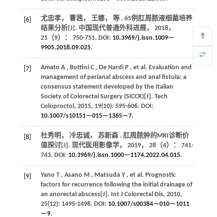
尤忠孝， 曹茜， 王娜，
等
. 65例肛周脓液细菌培养
[6]
结果分析[J].
中国现代普通外科进展
，
2018
，
21
（9）： 750-751. DOI:
10.3969/j.issn.1009—
9905.2018.09.025
.
Amato
A
,
Bottini
C
,
De Nardi
P
,
et al.
Evaluation and
[7]
management of perianal abscess and anal fistula: a
consensus statement developed by the Italian
Society of Colorectal Surgery (SICCR)[J].
Tech
Coloproctol
,
2015
,
19
(10): 595-606. DOI:
10.1007/s10151—015—1365—7
.
杜秀明， 冷忠诚， 苏新森 . 肛周脓肿的MRI诊断价
[8]
值探讨[J].
现代医用影像学
，
2019
，
28
（4）： 741-
743. DOI:
10.3969/j.issn.1000—1174.2022.04.015
.
Yano
T
,
Asano
M
,
Matsuda
Y
,
et al.
Prognostic
[9]
factors for recurrence following the initial drainage of
an anorectal abscess[J].
Int J Colorectal Dis
,
2010
,
25
(12): 1495-1498. DOI:
10.1007/s00384—010—1011
—9
.