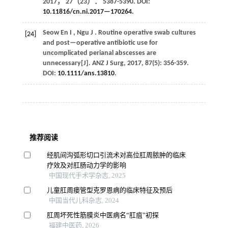
2017
，
27
（23）： 5387-5390. DOI:
10.11816/cn.ni.2017—170264
.
Seow
En I
,
Ngu
J
. Routine operative swab cultures
[24]
and post—operative antibiotic use for
uncomplicated perianal abscesses are
unnecessary[J].
ANZ J Surg
,
2017
,
87
(5): 356-359.
DOI:
10.1111/ans.13810
.