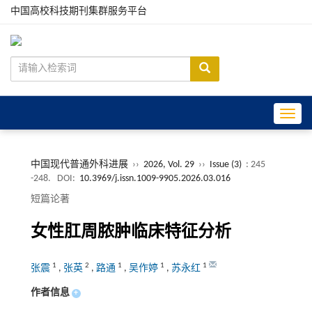
中国高校科技期刊集群服务平台
Toggle
中国现代普通外科进展
››
2026, Vol. 29
››
Issue (3)
: 245
-248.
DOI:
10.3969/j.issn.1009-9905.2026.03.016
短篇论著
女性肛周脓肿临床特征分析
1
2
1
1
1
张震
,
张英
,
路通
,
吴作婷
,
苏永红
作者信息
+