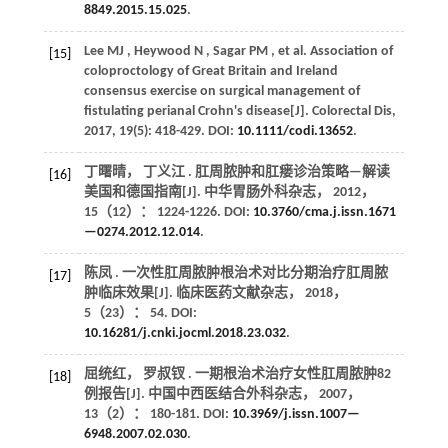
8849.2015.15.025
.
Lee
MJ
,
Heywood
N
,
Sagar
PM
,
et al.
Association of
[15]
coloproctology of Great Britain and Ireland
consensus exercise on surgical management of
fistulating perianal Crohn's disease[J].
Colorectal Dis
,
2017
,
19
(5): 418-429. DOI:
10.1111/codi.13652
.
丁曙晴， 丁义江 . 肛周脓肿和肛瘘诊治策略—解读
[16]
美国和德国指南[J].
中华胃肠外科杂志
，
2012
，
15
（12）： 1224-1226. DOI:
10.3760/cma.j.issn.1671
—0274.2012.12.014
.
陈凤 . 一次性肛周脓肿根治术对比分期治疗肛周脓
[17]
肿临床效果[J].
临床医药文献杂志
，
2018
，
5
（23）： 54. DOI:
10.16281/j.cnki.jocml.2018.23.032
.
屈统红， 罗叔钗 . 一期根治术治疗女性肛周脓肿82
[18]
例报告[J].
中国中西医结合外科杂志
，
2007
，
13
（2）： 180-181. DOI:
10.3969/j.issn.1007—
6948.2007.02.030
.