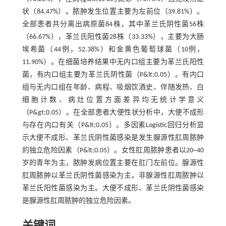
状（84.47%）。脓肿发生位置主要为左前位（39.81%）。
全部患者共分离出病原菌84株，其中革兰氏阴性菌56株
（66.67%），革兰氏阳性菌28株（33.33%），主要为大肠
埃希菌（44例，52.38%）和金黄色葡萄球菌（10例，
11.90%）。在细菌培养结果中无内口组主要为革兰氏阳性
菌，有内口组主要为革兰氏阴性菌（P&lt;0.05）。有内口
组与无内口组在年龄、病程、吸烟饮酒史、伴随发热、白
细胞计数、病灶位置方面差异均无统计学意义
（P&gt;0.05）。在全部患者大便性状分析中，大便不成形
与存在内口有关（P&lt;0.05）。多因素Logistic回归分析显
示大便不成形、革兰氏阴性菌感染是发生腺源性肛周脓肿
的独立危险因素（P&lt;0.05）。女性肛周脓肿患者以20~40
岁的青年为主，脓肿发病位置主要在肛门左前位。腺源性
肛周脓肿以革兰氏阴性菌感染为主，非腺源性肛周脓肿以
革兰氏阳性菌感染为主。大便不成形、革兰氏阴性菌感染
是腺源性肛周脓肿的独立危险因素。