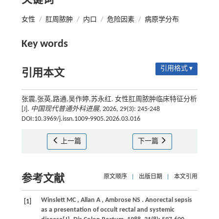
关键词
女性
/
肛周脓肿
/
内口
/
危险因素
/
病原学分布
Key words
引用格式 ▾
引用本文
张震,张英,路通,吴作婷,苏永红. 女性肛周脓肿临床特征分析
[J].
中国现代普通外科进展
, 2026, 29(3): 245-248
DOI:10.3969/j.issn.1009-9905.2026.03.016
上一篇
下一篇
参考文献
原文顺序
|
出版日期
|
本文引用
Winslett
MC
,
Allan
A
,
Ambrose
NS
. Anorectal sepsis
[1]
as a presentation of occult rectal and systemic