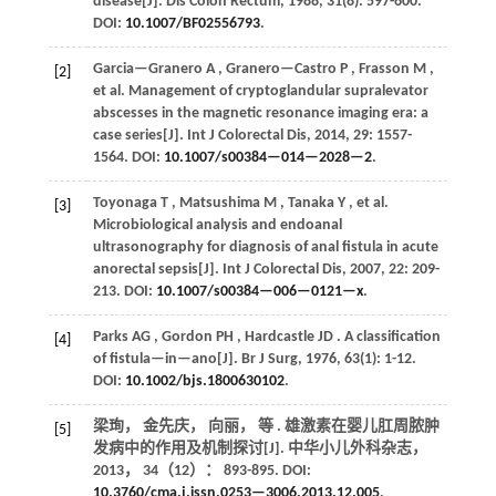
disease[J].
Dis Colon Rectum
,
1988
,
31
(8): 597-600.
DOI:
10.1007/BF02556793
.
Garcia—Granero
A
,
Granero—Castro
P
,
Frasson
M
,
[2]
et al.
Management of cryptoglandular supralevator
abscesses in the magnetic resonance imaging era: a
case series[J].
Int J Colorectal Dis
,
2014
,
29
: 1557-
1564. DOI:
10.1007/s00384—014—2028—2
.
Toyonaga
T
,
Matsushima
M
,
Tanaka
Y
,
et al.
[3]
Microbiological analysis and endoanal
ultrasonography for diagnosis of anal fistula in acute
anorectal sepsis[J].
Int J Colorectal Dis
,
2007
,
22
: 209-
213. DOI:
10.1007/s00384—006—0121—x
.
Parks
AG
,
Gordon
PH
,
Hardcastle
JD
. A classification
[4]
of fistula—in—ano[J].
Br J Surg
,
1976
,
63
(1): 1-12.
DOI:
10.1002/bjs.1800630102
.
梁珣， 金先庆， 向丽，
等
. 雄激素在婴儿肛周脓肿
[5]
发病中的作用及机制探讨[J].
中华小儿外科杂志
，
2013
，
34
（12）： 893-895. DOI:
10.3760/cma.j.issn.0253—3006.2013.12.005
.