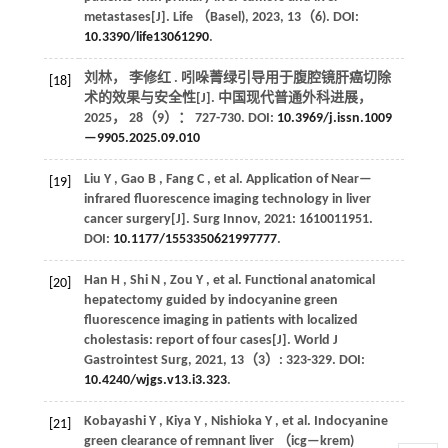
metastases[J]. Life （Basel),
2023
,
13
（6). DOI:
10.3390/life13061290
.
刘林， 李修红 . 吲哚菁绿引导用于腹腔镜肝癌切除
[18]
术的效果与安全性[J].
中国现代普通外科进展
，
2025
，
28
（9）： 727-730. DOI:
10.3969/j.issn.1009
—9905.2025.09.010
Liu
Y
,
Gao
B
,
Fang
C
,
et al.
Application of Near—
[19]
infrared fluorescence imaging technology in liver
cancer surgery[J].
Surg Innov
,
2021
: 1610011951.
DOI:
10.1177/1553350621997777
.
Han
H
,
Shi
N
,
Zou
Y
,
et al.
Functional anatomical
[20]
hepatectomy guided by indocyanine green
fluorescence imaging in patients with localized
cholestasis: report of four cases[J].
World J
Gastrointest Surg
,
2021
,
13
（3）: 323-329. DOI:
10.4240/wjgs.v13.i3.323
.
Kobayashi
Y
,
Kiya
Y
,
Nishioka
Y
,
et al.
Indocyanine
[21]
green clearance of remnant liver （icg—krem)