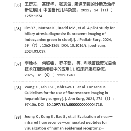
王衍夫， 富建华， 张志波 . 胆道闭锁的诊断及治疗
[35]
新进展[J].
中国当代儿科杂志
，
2022
，
24
（11）：
1269-1274.
Lim
YZ
,
Mutore
K
,
Bradd
MV
,
et al.
A pilot study for
[36]
biliary atresia diagnosis: fluorescent imaging of
Indocyanine green in stool[J].
J Pediatr Surg
,
2024
,
59
（7）: 1362-1368. DOI: 10.1016/j. jped‐surg.
2024
.03.039.
李翰林， 何钰铭， 罗子懿，
等
. 吲哚菁绿荧光显像
[37]
技术在胆道闭锁中的应用[J].
临床肝胆病杂志
，
2025
，
41
（6）： 1235-1240.
Wang
X
,
Teh
CSC
,
Ishizawa
T
,
et al.
Consensus
[38]
Guidelines for the use of fluorescence imaging in
hepatobiliary surgery[J].
Ann Surg
,
2021
,
274
（1）:
97-106. DOI:
10.1097/SLA.0000000000004718
.
Jeong
K
,
Kong
S
,
Bae
S
,
et al.
Evaluation of near—
[39]
infrared fluorescence—conjugated peptides for
visualization of human epidermal receptor 2—