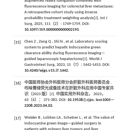
augmented reality navigation combined with
fluorescence imaging for colorectal liver metastases:
A retrospective cohort study using inverse
probability treatment weighting analysis[J].
Int J
Surg
,
2025
,
111
（2）: 1749-1759. DOI:
10.1097/JS9.0000000000002193
.
Chen
Z
,
Zeng
Q
,
Shi
N
,
et al.
Laboratory scoring
[15]
system to predict hepatic indocyanine green
clearance ability during fluorescence imaging—
guided laparoscopic hepatectomy[J].
World J
Gastrointest Surg
,
2023
,
15
（7）: 1442-1453. DOI:
10.4240/wjgs.v15.i7.1442
.
中国医师协会外科医师分会肝脏外科医师委员会 .
[16]
吲哚菁绿荧光成像技术在肝脏外科应用中国专家共
识（2023 版）[J].
中国实用外科杂志
，
2023
，
43
（4）： 371-383. DOI:
10.19538/j.cjps. issn1005—
2208.2023.04.02
.
Weixler
B
,
Lobbes
LA
,
Scheiner
L
,
et al.
The value of
[17]
Indocyanine green image—guided surgery in
patients with primary liver tumors and liver