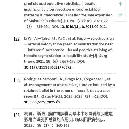
predicts postoperative subclinical hepatic
insufficiency after resection of colorectal liver
metastasis: theoretical validation for safe expansion
of Makuuchi's criteria[J].
HPB （Oxford)
,
2020
,
22
（2）: 258-264. DOI:
10.1016/j.hpb.2019.06.013
.
Li
W
,
Al—Taher
M
,
Yu
C
,
et al.
Super—selective intra
[22]
—arterial indocyanine green administration for near
—infrared fluorescence—based positive staining of
hepatic segmentation: a feasibility study[J].
Surg
Innov
,
2021
,
28
（6）: 669-678. DOI:
10.1177/1553350621996972
.
Rodriguez Zamboni
JA
,
Drago
MJ
,
Fregonese
L
,
et
[23]
al.
Management of obstructive jaundice induced by a
retained bullet in the common hepatic duct: a case
report[J].
Qatar Med J
,
2025
,
2025
（2）: 62. DOI:
10.5339/qmj.2025.62
.
杨君， 靳浩 . 腹腔镜胆囊切除术中吲哚菁绿胆道造
[24]
影精准识别胆总管的应用[J].
临床肝胆病杂志
，
2022
，
38
（1）： 160-163.