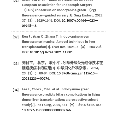
[31]
European Association for Endoscopic Surgery
（EAES) consensus on Indocyanine green （icg)
fluorescence—guided surgery[J].
Surg Endosc
,
2023
,
37
（3）: 1629-1648. DOI:
10.1007/s00464—023—
09928—5
.
Ren
J
,
Yuan
C
,
Zhang
T
. Indocyanine green
[32]
fluorescence imaging: A novel technique in liver
transplantation[J].
Liver Res
,
2021
,
5
（4）: 204-208.
DOI:
10.1016/j.livres.2021.11.001
.
刘付宝， 蒋东， 耿小平 . 吲哚菁绿荧光成像技术在
[33]
胆道疾病中的应用[J].
中华消化外科杂志
，
2024
，
23
（1）： 80-84. DOI:
10.3760/cma.j.cn115610—
20231226—00276
.
Lee
J
,
Choi
Y
,
Yi
N
,
et al.
Indocyanine green
[34]
fluorescence predicts biliary complications in living
donor liver transplantation: a prospective cohort
study[J].
Int J Surg
,
2025
,
111
（9）: 6114-6122. DOI:
10.1097/JS9.0000000000002766
.