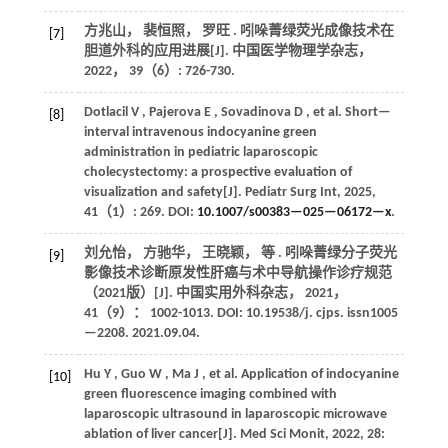
方兆山， 裴恒照， 罗旺 . 吲哚菁绿荧光成像技术在
[7]
胆道外科的应用进展[J].
中国医学物理学杂志
，
2022
，
39
（6）: 726-730.
Dotlacil
V
,
Pajerova
E
,
Sovadinova
D
,
et al.
Short—
[8]
interval intravenous indocyanine green
administration in pediatric laparoscopic
cholecystectomy: a prospective evaluation of
visualization and safety[J].
Pediatr Surg Int
,
2025
,
41
（1）: 269. DOI:
10.1007/s00383—025—06172—x
.
刘允怡， 方驰华， 王晓颖，
等
. 吲哚菁绿分子荧光
[9]
影像技术诊断原发性肝癌与术中导航操作诊疗规范
（2021版）[J].
中国实用外科杂志
，
2021
，
41
（9）： 1002-1013. DOI: 10.19538/j. cjps. issn1005
—2208.
2021
.09.04.
Hu
Y
,
Guo
W
,
Ma
J
,
et al.
Application of indocyanine
[10]
green fluorescence imaging combined with
laparoscopic ultrasound in laparoscopic microwave
ablation of liver cancer[J].
Med Sci Monit
,
2022
,
28
: