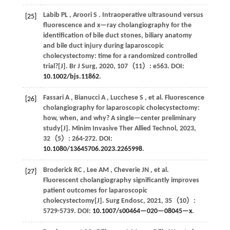
Labib
PL
,
Aroori
S
. Intraoperative ultrasound versus
[25]
fluorescence and x—ray cholangiography for the
identification of bile duct stones, biliary anatomy
and bile duct injury during laparoscopic
cholecystectomy: time for a randomized controlled
trial?[J].
Br J Surg
,
2020
,
107
（11）: e563. DOI:
10.1002/bjs.11862
.
Fassari
A
,
Bianucci
A
,
Lucchese
S
,
et al.
Fluorescence
[26]
cholangiography for laparoscopic cholecystectomy:
how, when, and why? A single—center preliminary
study[J].
Minim Invasive Ther Allied Technol
,
2023
,
32
（5）: 264-272. DOI:
10.1080/13645706.2023.2265998
.
Broderick
RC
,
Lee
AM
,
Cheverie
JN
,
et al.
[27]
Fluorescent cholangiography significantly improves
patient outcomes for laparoscopic
cholecystectomy[J].
Surg Endosc
,
2021
,
35
（10）:
5729-5739. DOI:
10.1007/s00464—020—08045—x
.