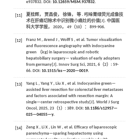
e937832. DOI:
10.12659/MSM.937832
.
夏桂辉， 贾昌俊， 徐锋，
等
. 吲哚菁绿荧光成像技
[11]
术在肝癌切除术中识别微小癌灶的价值[J].
中国医
科大学学报
，
2020
，
49
（10）： 899-906.
Franz
M
,
Arend
J
,
Wolff
S
,
et al.
Tumor visualization
[12]
and fluorescence angiography with indocyanine
green （icg) in laparoscopic and robotic
hepatobiliary surgery— valuation of early adopters
from germany[J].
Innov Surg Sci
,
2021
,
6
（2）: 59-
66. DOI:
10.1515/iss—2020—0019
.
Yang
L
,
Yang
Y
,
Liu
X
,
et al.
Indocyanine green—
[13]
assisted liver resection for colorectal liver metastases
and factors associated with resection margin: A
single—center retrospective study[J].
World J Surg
Oncol
,
2025
,
23
（1）: 389. DOI:
10.1186/s12957—
025—04055—y
.
Zeng
X
,
Li
X
,
Lin
W
,
et al.
Efficacy of laparoscopic
[14]
parenchyma—sparing hepatectomy using