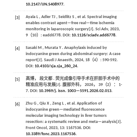
10.2147/IJN.S408977
.
Ayala
L
,
Adler
TJ
,
Seidlitz
S
,
et al.
Spectral imaging
[3]
enables contrast agent—free real—time ischemia
monitoring in laparoscopic surgery[J].
Sci Adv
,
2023
,
9
（10）: eadd6778. DOI:
10.1126/sciadv.add6778
.
Sasaki
M
,
Murata
Y
. Anaphylaxis induced by
[4]
indocyanine green during abdominal surgery: A case
report[J].
Saudi J Anaesth
,
2024
,
18
（4）: 590-592.
DOI:
10.4103/sja.sja_260_24
.
高博， 段文都 . 荧光成像引导手术在肝胆手术中的
[5]
精准应用与发展[J].
腹部外科
，
2026
，
39
（2）： 1-
7. DOI:
10.3969/j. issn. 1003—5591.2026.02.013
.
Zhu
G
,
Qiu
X
,
Zeng
L
,
et al.
Application of
[6]
indocyanine green—mediated fluorescence
molecular imaging technology in liver tumors
resection: a systematic review and meta—analysis[J].
Front Oncol
,
2023
,
13
: 1167536. DOI:
10.3389/fonc.2023.1167536
.