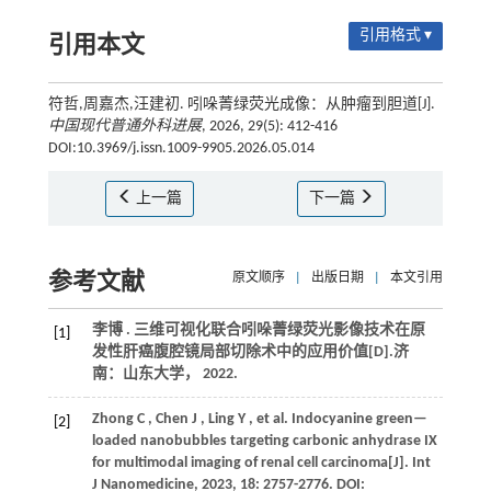
引用格式 ▾
引用本文
符哲,周嘉杰,汪建初. 吲哚菁绿荧光成像：从肿瘤到胆道[J].
中国现代普通外科进展
, 2026, 29(5): 412-416
DOI:10.3969/j.issn.1009-9905.2026.05.014
上一篇
下一篇
参考文献
原文顺序
|
出版日期
|
本文引用
李博 . 三维可视化联合吲哚菁绿荧光影像技术在原
[1]
发性肝癌腹腔镜局部切除术中的应用价值[D].济
南：山东大学，
2022
.
Zhong
C
,
Chen
J
,
Ling
Y
,
et al.
Indocyanine green—
[2]
loaded nanobubbles targeting carbonic anhydrase IX
for multimodal imaging of renal cell carcinoma[J].
Int
J Nanomedicine
,
2023
,
18
: 2757-2776. DOI: