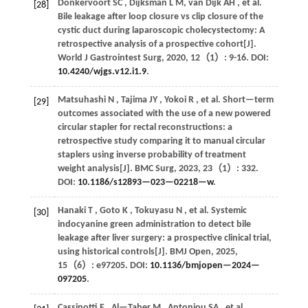
Donkervoort
SC
, Dijksman L M,
van Dijk
AH
,
et al.
[28]
Bile leakage after loop closure vs clip closure of the
cystic duct during laparoscopic cholecystectomy: A
retrospective analysis of a prospective cohort[J].
World J Gastrointest Surg
,
2020
,
12
（1）: 9-16. DOI:
10.4240/wjgs.v12.i1.9
.
Matsuhashi
N
,
Tajima
JY
,
Yokoi
R
,
et al.
Short—term
[29]
outcomes associated with the use of a new powered
circular stapler for rectal reconstructions: a
retrospective study comparing it to manual circular
staplers using inverse probability of treatment
weight analysis[J].
BMC Surg
,
2023
,
23
（1）: 332.
DOI:
10.1186/s12893—023—02218—w
.
Hanaki
T
,
Goto
K
,
Tokuyasu
N
,
et al.
Systemic
[30]
indocyanine green administration to detect bile
leakage after liver surgery: a prospective clinical trial,
using historical controls[J].
BMJ Open
,
2025
,
15
（6）: e97205. DOI:
10.1136/bmjopen—2024—
097205
.
Cassinotti
E
,
Al—Taher
M
,
Antoniou
SA
,
et al.