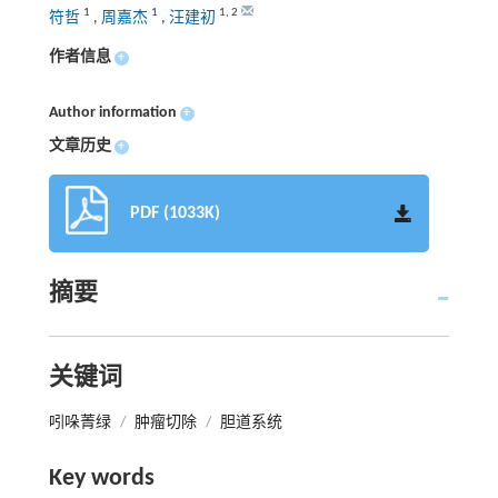
1
1
1
,
2
符哲
,
周嘉杰
,
汪建初
作者信息
+
Author information
+
文章历史
+
PDF (1033K)
摘要
关键词
吲哚菁绿
/
肿瘤切除
/
胆道系统
Key words