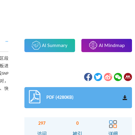
AI Summary
AI Mindmap
源区段
模板进
SNP
相比对，
确、快
PDF (4280KB)
297
0
访问
被引
详细