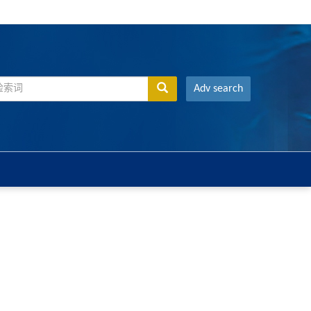
Adv search