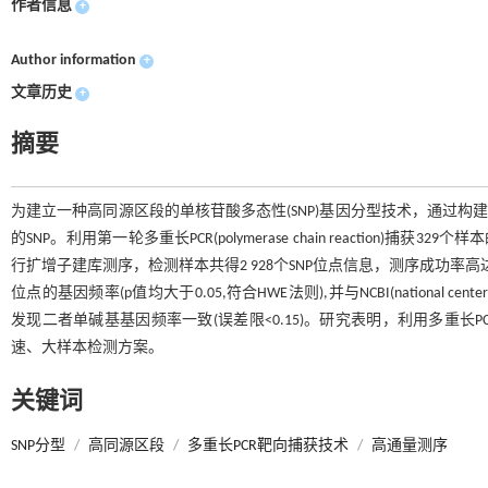
作者信息
+
Author information
+
文章历史
+
摘要
为建立一种高同源区段的单核苷酸多态性(SNP)基因分型技术，通过构建本地
的SNP。利用第一轮多重长PCR(polymerase chain reaction
行扩增子建库测序，检测样本共得2 928个SNP位点信息，测序成功率高达98.88
位点的基因频率(p值均大于0.05,符合HWE法则),并与NCBI(national cente
发现二者单碱基基因频率一致(误差限<0.15)。研究表明，利用多重长
速、大样本检测方案。
关键词
SNP分型
/
高同源区段
/
多重长PCR靶向捕获技术
/
高通量测序