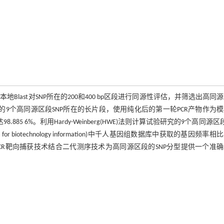
Blast对SNP所在的200和400 bp区段进行同源性评估，并筛选出高同
)捕获329个样本的9个高同源区段SNP所在的长片段，使用纯化后的第一轮PCR产物作为
5 6%。利用Hardy-Weinberg(HWE)法则计算试验研究的9个高同源区段
r for biotechnology information)中千人基因组数据库中获取的基因频率
PCR靶向捕获技术结合二代测序技术为高同源区段的SNP分型提供一个准