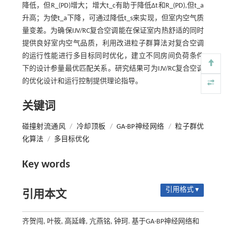
降低，但R_(PD)增大；增大t_c有助于降低Δt和R_(PD),但t_a
升高；为使t_a下降，可通过降低t_s来实现，但室内空气质
量变差。为确保IJV/RC复合空调能在保证室内热舒适的同时
提供良好室内空气品质，利用改进粒子群算法对复合空调
的运行性能进行多目标同时优化，建立不同房间负荷条件
下的设计参量最优匹配关系。研究结果可为IJV/RC复合空调
的优化设计和运行控制提供理论指导。
关键词
碰撞射流通风
/
冷却顶板
/
GA-BP神经网络
/
粒子群优
化算法
/
多目标优化
Key words
引用格式 ▾
引用本文
齐贺闯, 叶筱, 高延峰, 亢燕铭, 钟珂. 基于GA-BP神经网络和