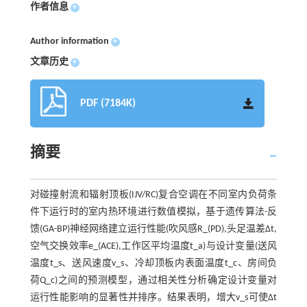
作者信息
+
Author information
+
文章历史
+
PDF (7184K)
摘要
对碰撞射流和辐射顶板(IJV/RC)复合空调在不同室内负荷条
件下运行时的室内热环境进行数值模拟，基于遗传算法-反
馈(GA-BP)神经网络建立运行性能(吹风感R_(PD),头足温差Δt,
空气交换效率e_(ACE),工作区平均温度t_a)与设计变量(送风
温度t_s、送风速度v_s、冷却顶板内表面温度t_c、房间负
荷Q_c)之间的预测模型，通过相关性分析确定设计变量对
运行性能影响的显著性并排序。结果表明，增大v_s可使Δt