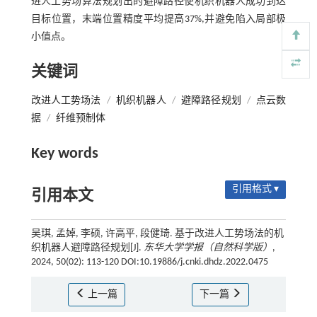
进人工势场算法规划出的避障路径使机织机器人成功到达
目标位置，末端位置精度平均提高37%,并避免陷入局部极
小值点。
关键词
改进人工势场法
/
机织机器人
/
避障路径规划
/
点云数
据
/
纤维预制体
Key words
引用格式 ▾
引用本文
吴琪, 孟婥, 李硕, 许高平, 段健琦. 基于改进人工势场法的机
织机器人避障路径规划[J].
东华大学学报（自然科学版）
,
2024, 50(02): 113-120 DOI:10.19886/j.cnki.dhdz.2022.0475
上一篇
下一篇