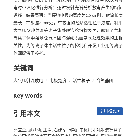
度、放电强度的影响；通过增强型电荷耦合器件(ICCD)对放
电时空演化进行分析；通过发射光谱分析放电产生的特征
谱线。结果表明：当接地电极的宽度为1.5 cm时，射流长度
最长；在射流3 mm处，有较强的羟基活性粒子浓度。利用
大气压脉冲射流等离子体处理涤纶织物表面，验证了气相
等离子体中羟基含氧基团与涤纶表面亲水处理效果的正相
关性，为等离子体中活性粒子的控制和开发工业用等离子
体源提供了参考。
关键词
大气压射流放电
/
电极宽度
/
活性粒子
/
含氧基团
Key words
引用格式 ▾
引用本文
郭宣莹, 顾莉莉, 王娟, 石建军, 郭颖. 电极尺寸对射流等离子