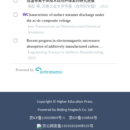
Copyright © Higher Education Press.
Powered by Beijing Magtech Co. Ltd
京ICP备12020869号-1
京ICP备150856号
京公网安备11010202008535号