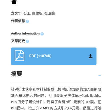
备
龙文华, 石玉, 廖耀祖, 张卫懿
作者信息
+
Author information
+
文章历史
+
PDF (11870K)
摘要
针对粉末状多孔材料制备成电极时因添加剂的加入而削弱
其面积比电容的问题，利用聚离子液体(poly(ionic liquid)s,
PILs)的分子可设计性，制备了含有N和P元素的PILs膜。在
PILs膜中，以生长Co-MOF的方式引入Co元素，然后进行碳