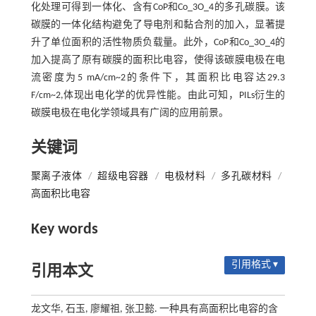
化处理可得到一体化、含有CoP和Co_3O_4的多孔碳膜。该
碳膜的一体化结构避免了导电剂和黏合剂的加入，显著提
升了单位面积的活性物质负载量。此外，CoP和Co_3O_4的
加入提高了原有碳膜的面积比电容，使得该碳膜电极在电
流密度为5 mA/cm~2的条件下，其面积比电容达29.3
F/cm~2,体现出电化学的优异性能。由此可知，PILs衍生的
碳膜电极在电化学领域具有广阔的应用前景。
关键词
聚离子液体
/
超级电容器
/
电极材料
/
多孔碳材料
/
高面积比电容
Key words
引用格式 ▾
引用本文
龙文华, 石玉, 廖耀祖, 张卫懿. 一种具有高面积比电容的含