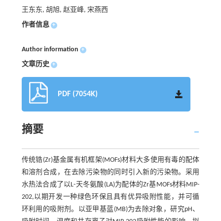
王东东, 胡旭, 赵亚峰, 宋燕西
作者信息
+
Author information
+
文章历史
+
PDF (7054K)
摘要
传统锆(Zr)基金属有机框架(MOFs)材料大多使用有毒的配体
和溶剂合成，在去除污染物的同时引入新的污染物。采用
水热法合成了以L-天冬氨酸(LA)为配体的Zr基MOFs材料MIP-
202,以期开发一种绿色环保且具有优异吸附性能，并可循
环利用的吸附剂。以亚甲基蓝(MB)为去除对象，研究pH、