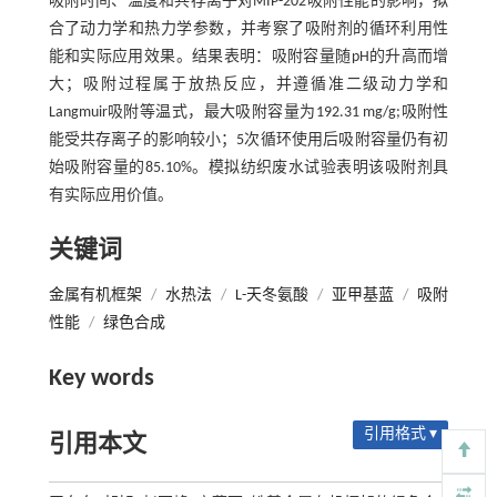
吸附时间、温度和共存离子对MIP-202吸附性能的影响，拟
合了动力学和热力学参数，并考察了吸附剂的循环利用性
能和实际应用效果。结果表明：吸附容量随pH的升高而增
大；吸附过程属于放热反应，并遵循准二级动力学和
Langmuir吸附等温式，最大吸附容量为192.31 mg/g;吸附性
能受共存离子的影响较小；5次循环使用后吸附容量仍有初
始吸附容量的85.10%。模拟纺织废水试验表明该吸附剂具
有实际应用价值。
关键词
金属有机框架
/
水热法
/
L-天冬氨酸
/
亚甲基蓝
/
吸附
性能
/
绿色合成
Key words
引用格式 ▾
引用本文