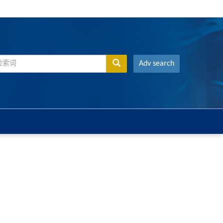
Adv search