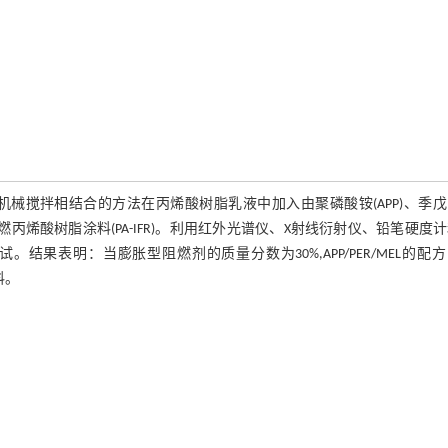
械搅拌相结合的方法在丙烯酸树脂乳液中加入由聚磷酸铵(APP)、季戊
制得阻燃丙烯酸树脂涂料(PA-IFR)。利用红外光谱仪、X射线衍射仪、铅笔硬度
。结果表明：当膨胀型阻燃剂的质量分数为30%,APP/PER/MEL的配
料。