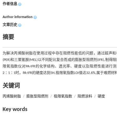
作者信息
+
Author information
+
文章历史
+
摘要
为解决丙烯酸树脂在使用过程中存在阻燃性能低的问题，通过超声和机
(PER)和三聚氰胺(MEL)以不同配比复合而成的膨胀型阻燃剂(IFR),
限氧指数仪对PA-IFR的化学结构、透光率、硬度以及阻燃性能进行测试
2∶1∶1时，PA-IFR的硬度达到5H,极限氧指数LOI值达32.6%,属于难燃材
关键词
丙烯酸树脂
/
膨胀型阻燃剂
/
极限氧指数
/
阻燃涂料
/
硬度
Key words