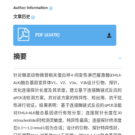
Author information
+
文章历史
+
PDF (6347K)
摘要
针对棘皮动物微管相关蛋白样4-间变性淋巴瘤激酶(EML4-
ALK)融合基因变异体V1、V2、V3a、V3b设计引物、探针，
优化连接探针长度及其浓度，建立基于连接酶链式反应的
qPCR法检测方案，并对该方案的特异性、检出限、抗干扰
性进行验证。结果表明：基于连接酶链式反应的qPCR法能
对EML4-ALK融合基因进行有效分型；连接探针长度在30
nt(nucleotide)时检测灵敏度、特异性最高；连接探针终浓度
在0.1～1.0 nmol/L较为合适；设计的引物、探针特异性好，