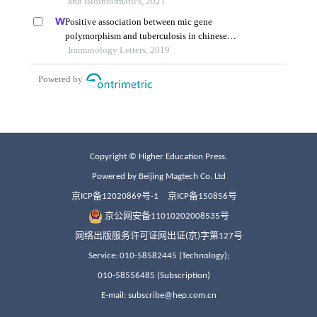
Copyright © Higher Education Press.
Powered by Beijing Magtech Co. Ltd
京ICP备12020869号-1
京ICP备150856号
京公网安备11010202008535号
网络出版服务许可证网出证(京)字第127号
Service: 010-58582445 (Technology);
010-58556485 (Subscription)
E-mail: subscribe@hep.com.cn