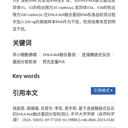
只扩增靶RNA,对其他RNA无扩增；对EML4-ALK融合基因变
异体V1、V2的检出限为10 copies/μL,变异体V3a、V3b的检出
限为100 copies/μL;在EML4-ALK融合基因RNA标准品检测过程
中加入100 ng的肺癌样本RNA作为干扰，检测结果未受到明
显干扰。
关键词
非小细胞肺癌
/
EML4-ALK融合基因
/
连接酶链式反应
/
基因分型检测
/
荧光定量PCR
Key words
引用格式 ▾
引用本文
钱丽君, 胡珊珊, 肖君华, 李凯, 周宇荀. 基于连接酶链式反应
的EML4-ALK融合基因分型检测[J].
东华大学学报（自然科学
版）
, 2024, 50(05): 69-77 DOI:10.19886/j.cnki.dhdz.2023.0140