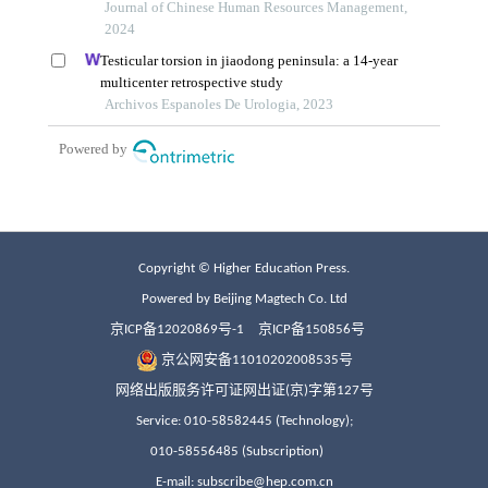
Copyright © Higher Education Press.
Powered by Beijing Magtech Co. Ltd
京ICP备12020869号-1
京ICP备150856号
京公网安备11010202008535号
网络出版服务许可证网出证(京)字第127号
Service: 010-58582445 (Technology);
010-58556485 (Subscription)
E-mail: subscribe@hep.com.cn