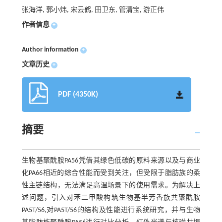
张海洋, 郭小炜, 宋云鹤, 田卫东, 管清宝, 游正伟
作者信息
+
Author information
+
文章历史
+
PDF (4350K)
摘要
生物基聚酰胺PA56凭借其绿色低碳的原料来源以及与商业
化PA66相近的综合性能而受到关注，但受限于脂肪族的柔
性主链结构，无法满足高温场景下的使用需求。为解决上
述问题，引入对苯二甲酸构筑生物基半芳香族共聚酰胺
PA5T/56,对PA5T/56的结构及性能进行系统研究，并与生物