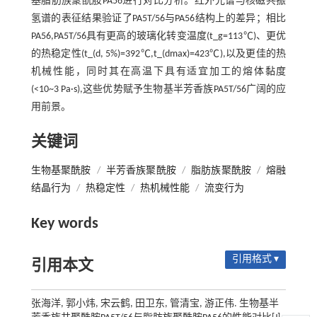
基脂肪族聚酰胺PA56进行对比分析。红外光谱与核磁共振
氢谱的表征结果验证了PA5T/56与PA56结构上的差异；相比
PA56,PA5T/56具有更高的玻璃化转变温度(t_g=113℃)、更优
的热稳定性(t_(d, 5%)=392℃,t_(dmax)=423℃),以及更佳的热
机械性能，同时其在高温下具有适宜加工的熔体黏度
(<10~3 Pa·s),这些优势赋予生物基半芳香族PA5T/56广阔的应
用前景。
关键词
生物基聚酰胺
/
半芳香族聚酰胺
/
脂肪族聚酰胺
/
熔融
结晶行为
/
热稳定性
/
热机械性能
/
流变行为
Key words
引用格式 ▾
引用本文
张海洋, 郭小炜, 宋云鹤, 田卫东, 管清宝, 游正伟. 生物基半