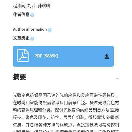
程沛闻, 刘茜, 孙晗晗
作者信息
+
Author information
+
文章历史
+
PDF (9885K)
摘要
光致变色纺织品因迅速的光响应性和反应可逆性等特质，
在时尚和智能纺织品领域应用前景广泛。概述光致变色材
料的变色原理和分类，探讨光致变色纺织品制备方法(直接
接枝、染色及印花、纺丝、层层自组装、微胶囊法)的最新
进展，并总结各种方法的优缺点。直接接枝法可精确控制