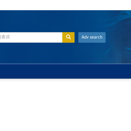
Adv search