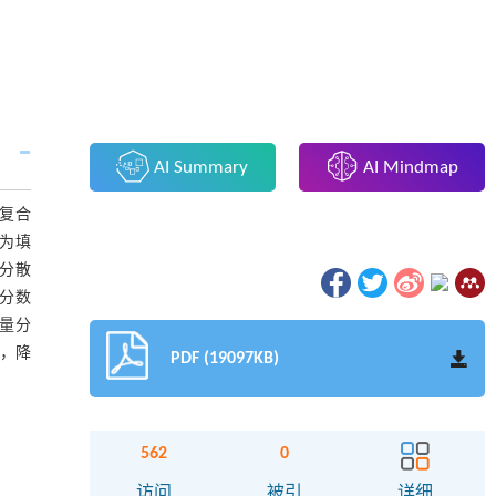
AI Summary
AI Mindmap
电复合
）为填
地分散
量分数
质量分
数，降
PDF (19097KB)
562
0
访问
被引
详细