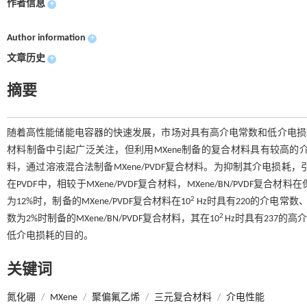
作者信息
+
Author information
+
文章历史
+
摘要
随着高性能储能电容器的快速发展，市场对具有高介电常数和低介电损耗
材料制备中引起广泛关注，但利用MXene制备的复合材料具有较高的介
料，通过溶液混合法制备MXene/PVDF复合材料。为抑制其介电损耗
在PVDF中，相较于MXene/PVDF复合材料，MXene/BN/PVD
2
为12%时，制备的MXene/PVDF复合材料在10
Hz时具有220的介电常数、1.
2
数为2%时制备的MXene/BN/PVDF复合材料，其在10
Hz时具有237的高介
低介电损耗的目的。
关键词
氮化硼
/
MXene
/
聚偏氟乙烯
/
三元复合材料
/
介电性能