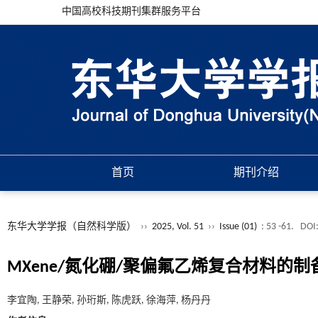
中国高校科技期刊集群服务平台
首页
期刊介绍
东华大学学报（自然科学版）
››
2025, Vol. 51
››
Issue (01)
: 53 -61.
DOI
MXene/氮化硼/聚偏氟乙烯复合材料的
李宜陶, 王静荣, 孙珩斯, 陈虎跃, 徐海萍, 杨丹丹