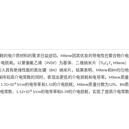
的电介质材料的需求日益迫切。MXene因其优良的导电性在聚合物介
电损耗。以聚偏氟乙烯（PVDF）为基体、二维纳米片（Ti
C
T
MXene
3
2
x
，引入具有绝缘性能的氮化硼（BN）纳米片。结果表明，MXene和BN均匀
F复合材料在保持较高介电常数的同时，表现出更低的介电损耗和电导率。MXene质
-8
31×10
S/cm的电导率和1.52的介电损耗；MXene质量分数为12%、BN
-8
电常数、1.12×10
S/cm的电导率和0.39的介电损耗，实现了提高介电常