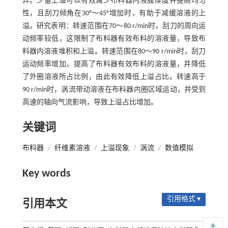
异。少量上溢可以有效减少布料器内液膜厚度并提高均匀
性，且刮刀倾角在30°～45°增加时，有助于减缓溶液的上
溢。研究表明：转速范围在70～80 r/min时，刮刀的周向运
动频率较低，这限制了布料器有效布料的溶液量，导致布
料器内溶液堆积和上溢。转速范围在80～90 r/min时，刮刀
运动频率增加，提高了布料器有效布料的溶液量，并降低
了外圈溶液所占比例，由此有效降低上溢占比。转速高于
90 r/min时，涡流带动溶液在布料器内圈区域运动，并受到
高速的轴向气流影响，导致上溢占比增加。
关键词
布料器
/
纤维素溶液
/
上溢现象
/
涡流
/
数值模拟
Key words
引用格式 ▾
引用本文