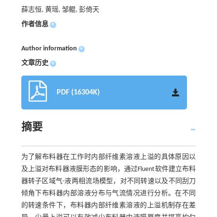
薛志恒, 黄瑶, 邹鲲, 彭倚天
作者信息
+
Author information
+
文章历史
+
PDF (16304K)
摘要
为了解布料器在工作时内部纤维素溶液上溢的具体原因以
及上溢对布料器液膜形态的影响，通过Fluent软件建立布料
器转子区域气-液两相流场模型，对不同转速以及不同刮刀
倾角下布料器内部溶液分布与气流情况进行分析。在不同
的转速条件下，布料器内部纤维素溶液的上溢机制存在差