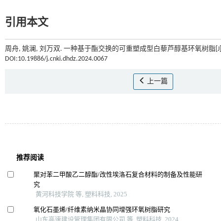
引用本文
周舟, 姚澜, 刘万双. 一种基于酯交换的可重塑成型白藜芦醇基环氧树脂[J]
DOI:10.19886/j.cnki.dhdz.2024.0067
上一篇