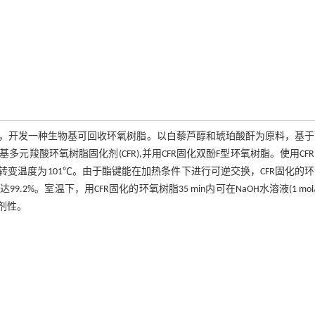
，开发一种生物基可回收环氧树脂。以白藜芦醇和琥珀酸酐为原料，基于
羧酸环氧树脂固化剂(CFR),并用CFR固化双酚F型环氧树脂。使用CF
璃化转变温度为101℃。由于酯键能在加热条件下进行可逆交换，CFR固化的
。室温下，用CFR固化的环氧树脂35 min内可在NaOH水溶液(1 mol/
剂性。