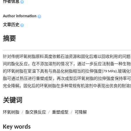
作者信息
+
Author information
+
文章历史
+
摘要
针对传统环氧树脂原料高度依赖石油资源和固化后难以回收利用的问题
间的酯化反应，在不添加溶剂的情况下，通过一步反应法制备一种生物基多元
的环氧树脂在室温下具有与商品化树脂相当的拉伸强度(79 MPa),玻
脂可通过热压进行重塑成型，再次成型后环氧树脂的拉伸强度保持率可达99.2%
完全降解。固化后的环氧树脂在多种常规有机溶剂中表现出优良的耐溶
关键词
环氧树脂
/
酯交换反应
/
重塑成型
/
可降解
Key words