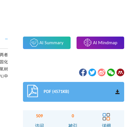
AI Summary
AI Mindmap
两者
R固化
环氧树
L)中
PDF (4571KB)
509
0
访问
被引
详细