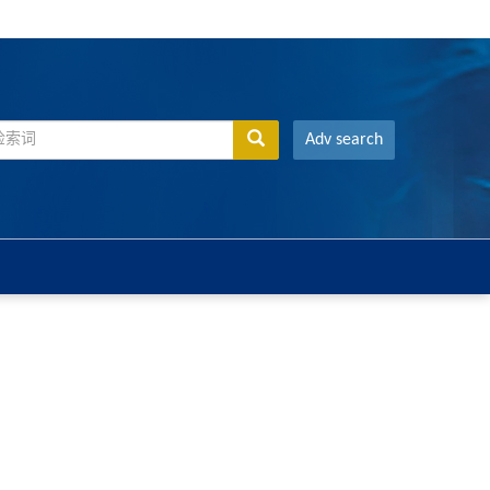
Adv search