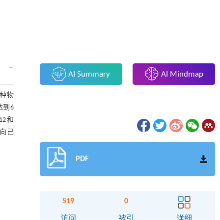
AI Summary
AI Mindmap
种物
达到6
12和
圾向己
PDF
519
0
访问
被引
详细