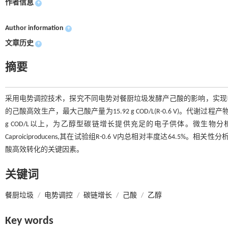
作者信息
+
Author information
+
文章历史
+
摘要
采用电势调控技术，探究不同电势对餐厨垃圾发酵产己酸的影响，实现
的己酸高效生产，最大己酸产量为15.92 g COD/L(R-0.6 V)
g COD/L以上，为乙醇型碳链增长提供充足的电子供体。微生物分析显示，电
Caproiciproducens,其在试验组R-0.6 V内总相对丰度达64.5%。
酸高效转化的关键因素。
关键词
餐厨垃圾
/
电势调控
/
碳链增长
/
己酸
/
乙醇
Key words