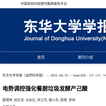
中国高校科技期刊集群服务平台
首页
期刊介绍
东华大学学报（自然科学版）
››
2025, Vol. 51
››
Issue (04)
: 142 -149.
D
电势调控强化餐厨垃圾发酵产己酸
雷啸林, 徐先宝, 马永红, 宋立杰, 戴小东, 薛罡, 李响