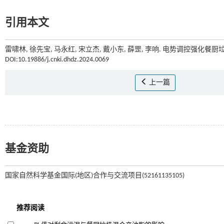
引用本文
雷啸林, 徐先宝, 马永红, 宋立杰, 戴小东, 薛罡, 李响. 电势调控强化餐厨
DOI:10.19886/j.cnki.dhdz.2024.0069
上一篇
基金资助
国家自然科学基金国际(地区)合作与交流项目(52161135105)