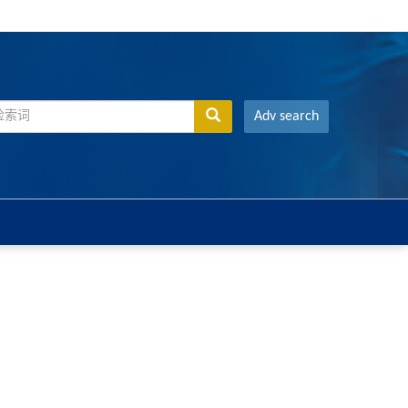
Adv search