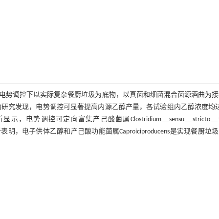
电势调控下以实际复杂餐厨垃圾为底物，以真菌和细菌混合菌源酒曲为接
。代谢过程产物研究发现，电势调控可显著提高内源乙醇产量，各试验组内乙醇浓度均
势调控可定向富集产己酸菌属Clostridium＿sensu＿stricto＿
相关性分析表明，电子供体乙醇和产己酸功能菌属Caproiciproducens是实现餐厨垃