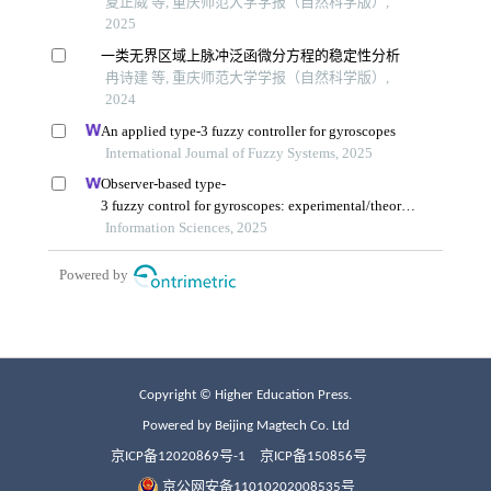
Copyright © Higher Education Press.
Powered by Beijing Magtech Co. Ltd
京ICP备12020869号-1
京ICP备150856号
京公网安备11010202008535号