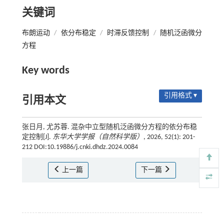
关键词
布朗运动
/
依分布稳定
/
时滞反馈控制
/
随机泛函微分
方程
Key words
引用格式 ▾
引用本文
张日月, 尤苏蓉. 混杂中立型随机泛函微分方程的依分布稳
定控制[J].
东华大学学报（自然科学版）
, 2026, 52(1): 201-
212 DOI:10.19886/j.cnki.dhdz.2024.0084
上一篇
下一篇