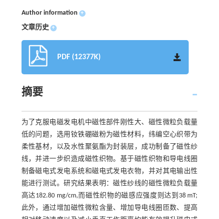
Author information
+
文章历史
+
PDF (12377K)
摘要
为了克服电磁发电机中磁性部件刚性大、磁性微粒负载量
低的问题，选用钕铁硼磁粉为磁性材料，纬编空心织带为
柔性基材，以及水性聚氨酯为封装层，成功制备了磁性纱
线，并进一步织造成磁性织物。基于磁性织物和导电线圈
制备磁电式发电系统和磁电式发电衣物，并对其电输出性
能进行测试。研究结果表明：磁性纱线的磁性微粒负载量
高达182.80 mg/cm,而磁性织物的磁感应强度则达到38 mT;
此外，通过增加磁性微粒含量、增加导电线圈匝数、提高