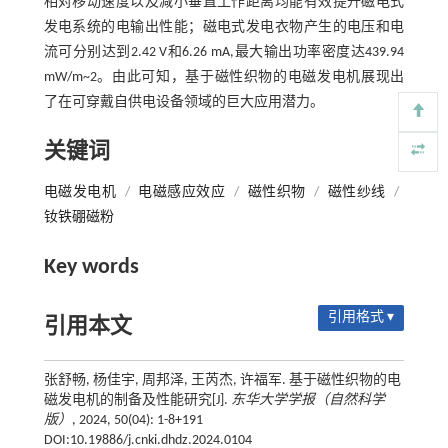
相对移动速度以及减小垂直工作距离均能有效提升磁电式
发电系统的电输出性能；磁电式发电衣物产生的电压和电
流可分别达到2.42 V和6.26 mA,最大输出功率密度达439.94
mW/m~2。由此可知，基于磁性织物的电磁发电机展现出
了在可穿戴自供电设备领域的巨大应用潜力。
关键词
电磁发电机
/
电磁感应效应
/
磁性织物
/
磁性纱线
/
钕铁硼磁粉
Key words
引用格式 ▾
引用本文
张舒畅, 杨佳宇, 周邦泽, 王芮杰, 许福军. 基于磁性织物的电
磁发电机的制备及性能研究[J].
东华大学学报（自然科学
版）
, 2024, 50(04): 1-8+191
DOI:10.19886/j.cnki.dhdz.2024.0104