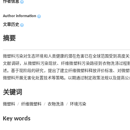
作者信息
+
Author information
+
文章历史
+
摘要
微塑料污染对生态环境和人类健康的潜在危害已在全球范围受到高度关
文献调研，从微塑料污染现状、纤维微塑料污染路径到衣物洗涤过程
述。基于现阶段的研究，提出了建立纤维微塑料释放评价标准、对微塑
微塑料开展无害化处置技术等策略。以期通过制定政策法规以及提高公
关键词
微塑料
/
纤维微塑料
/
衣物洗涤
/
环境污染
Key words