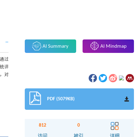
AI Summary
AI Mindmap
通过
统评
，对
PDF (5079KB)
812
0
访问
被引
详细