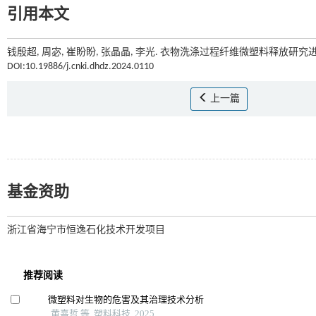
引用本文
钱殷超, 周宓, 崔盼盼, 张晶晶, 李光. 衣物洗涤过程纤维微塑料释放研究进展
DOI:10.19886/j.cnki.dhdz.2024.0110
上一篇
基金资助
浙江省海宁市恒逸石化技术开发项目