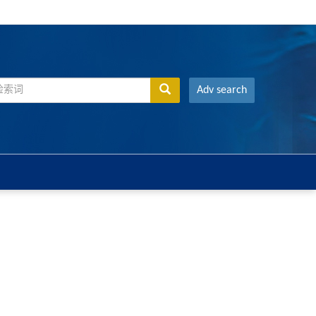
Adv search