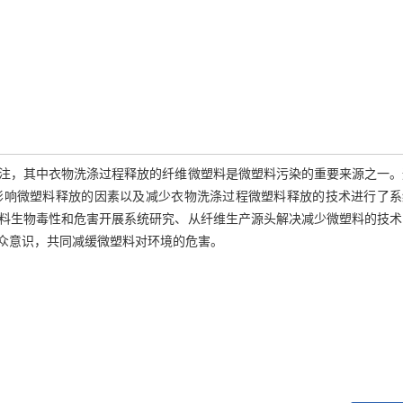
注，其中衣物洗涤过程释放的纤维微塑料是微塑料污染的重要来源之一。
影响微塑料释放的因素以及减少衣物洗涤过程微塑料释放的技术进行了系
料生物毒性和危害开展系统研究、从纤维生产源头解决减少微塑料的技术
众意识，共同减缓微塑料对环境的危害。