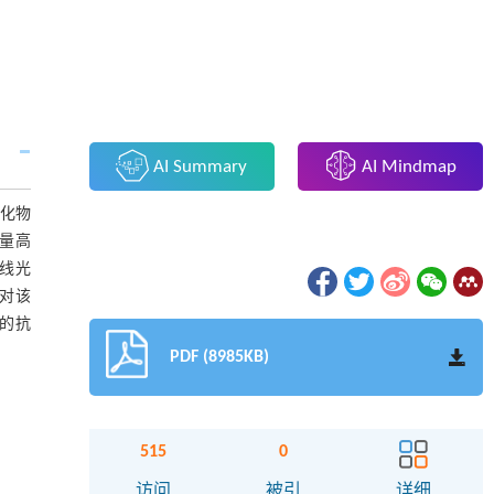
AI Summary
AI Mindmap
氧化物
量高
射线光
计对该
料的抗
PDF (8985KB)
515
0
访问
被引
详细