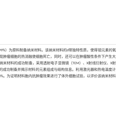
G-4000,99%）为原料制备纳米材料。该纳米材料的d带独特性质，使得钼元素的
现肿瘤细胞的热消融使细胞死亡，同时，还可以在肿瘤酸性条件下产生大
纳米材料的成功制备，采用透射电子显微镜（TEM）、X射线衍射仪、X
料的成功制备并揭示材料的元素组成与结构信息。利用激光器和热电温度
53%。为证明材料胞内抗肿瘤效果进行了体外细胞试验，以评价该纳米材