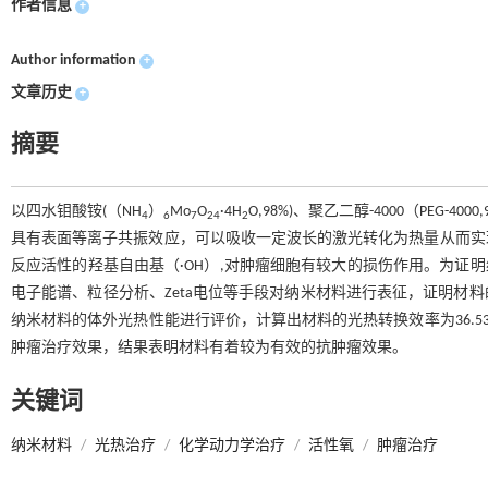
作者信息
+
Author information
+
文章历史
+
摘要
以四水钼酸铵(（NH
）
Mo
O
·4H
O,98%)、聚乙二醇-4000（PE
4
6
7
24
2
具有表面等离子共振效应，可以吸收一定波长的激光转化为热量从而实
反应活性的羟基自由基（·OH）,对肿瘤细胞有较大的损伤作用。为证明
电子能谱、粒径分析、Zeta电位等手段对纳米材料进行表征，证明材
纳米材料的体外光热性能进行评价，计算出材料的光热转换效率为36.
肿瘤治疗效果，结果表明材料有着较为有效的抗肿瘤效果。
关键词
纳米材料
/
光热治疗
/
化学动力学治疗
/
活性氧
/
肿瘤治疗