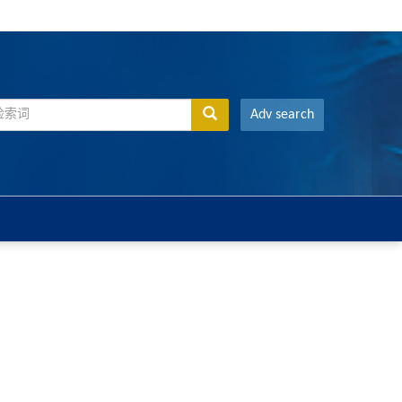
Adv search