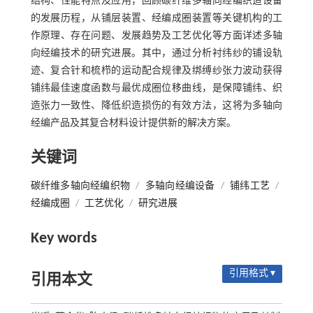
结构、性能特点及应用，回顾碳纤维多轴向经编织造设备
的发展历程，从铺层装置、经编成圈装置等关键机构的工
作原理、存在问题、发展趋势及工艺优化等方面详述多轴
向经编技术的研究进展。其中，通过分析衬纬纱的铺设轨
迹、复合针和梳栉的运动配合规律及绑缚纱张力波动获得
铺纬最佳速度函数与最优成圈位移曲线，是保障铺纬、织
造张力一致性、降低织造损伤的有效方法，这将为多轴向
经编产品及其复合材料设计提供新的解决方案。
关键词
碳纤维多轴向经编织物
/
多轴向经编设备
/
铺纬工艺
/
经编成圈
/
工艺优化
/
研究进展
Key words
引用格式 ▾
引用本文