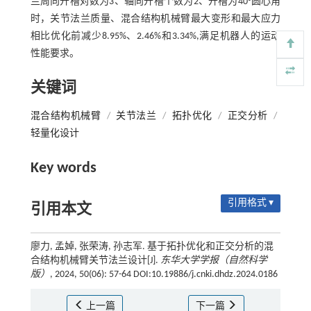
兰周向开槽对数为3、轴向开槽个数为2、开槽为40°圆心角
时，关节法兰质量、混合结构机械臂最大变形和最大应力
相比优化前减少8.95%、2.46%和3.34%,满足机器人的运动
性能要求。
关键词
混合结构机械臂
/
关节法兰
/
拓扑优化
/
正交分析
/
轻量化设计
Key words
引用格式 ▾
引用本文
廖力, 孟婥, 张荣涛, 孙志军. 基于拓扑优化和正交分析的混
合结构机械臂关节法兰设计[J].
东华大学学报（自然科学
版）
, 2024, 50(06): 57-64 DOI:10.19886/j.cnki.dhdz.2024.0186
上一篇
下一篇