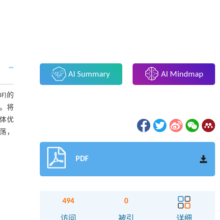
AI Summary
AI Mindmap
F)的
性。将
体优
荡，
PDF
494
0
访问
被引
详细