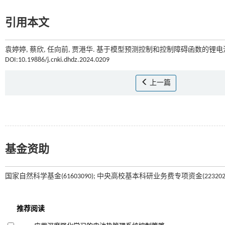
引用本文
袁婷婷, 蔡欣, 任向前, 贾港华. 基于模型预测控制和控制障碍函数的锂电
DOI:10.19886/j.cnki.dhdz.2024.0209
上一篇
基金资助
国家自然科学基金(61603090); 中央高校基本科研业务费专项资金(2232021D