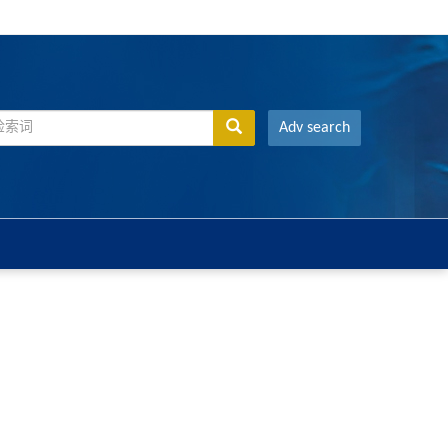
Adv search