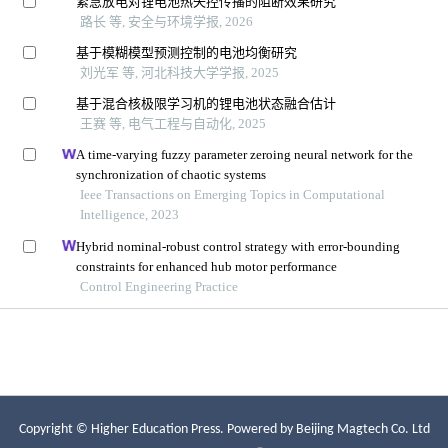
Copyright © Higher Education Press.
Powered by Beijing Magtech Co. Ltd