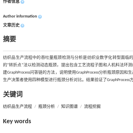
作者信息
+
Author information
+
文章历史
+
摘要
纺织品生产流程中的吞吐量瓶颈检测与分析是纺织业数字化转型面临的重要问
的“转折点”法以检测动态瓶颈，提出包含工艺流程子图和人机料法环测(
建GraphProcess问答链的方法，说明使用GraphProcess分
生产决策者使用四种模型进行瓶颈分析对比。结果验证了GraphProc
关键词
纺织品生产流程
/
瓶颈分析
/
知识图谱
/
流程挖掘
Key words