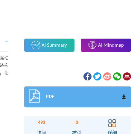
AI Summary
AI Mindmap
据驱动
论述构
象，让
PDF
493
0
访问
被引
详细