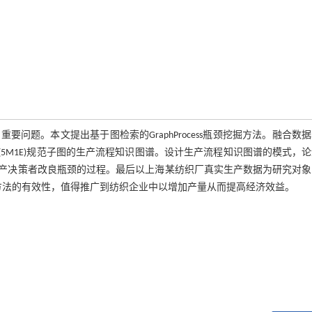
题。本文提出基于图检索的GraphProcess瓶颈挖掘方法。融合数
5M1E)规范子图的生产流程知识图谱。设计生产流程知识图谱的模式，
析瓶颈原因和生产决策者改良瓶颈的过程。最后以上海某纺织厂真实生产数据为研究对
ess方法的有效性，值得推广到纺织企业中以增加产量从而提高经济效益。