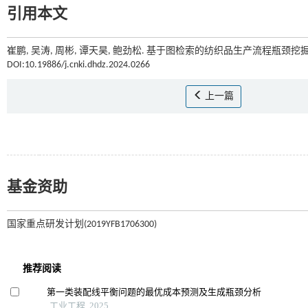
引用本文
崔鹏, 吴涛, 周彬, 谭天昊, 鲍劲松. 基于图检索的纺织品生产流程瓶颈挖掘方
DOI:10.19886/j.cnki.dhdz.2024.0266
上一篇
基金资助
国家重点研发计划(2019YFB1706300)