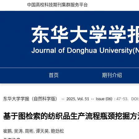
中国高校科技期刊集群服务平台
首页
期刊介绍
东华大学学报（自然科学版）
››
2025, Vol. 51
››
Issue (06)
: 47 -53.
DOI
基于图检索的纺织品生产流程瓶颈挖掘方
崔鹏, 吴涛, 周彬, 谭天昊, 鲍劲松