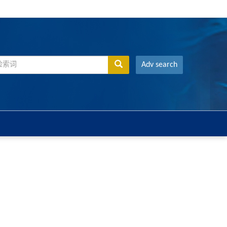
Adv search