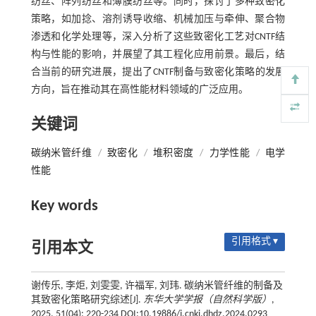
纺丝、阵列纺丝和薄膜纺丝等。同时，探讨了多种致密化
策略，如加捻、溶剂诱导收缩、机械加压与牵伸、聚合物
渗透和化学处理等，深入分析了这些致密化工艺对CNTF结
构与性能的影响，并展望了其工程化应用前景。最后，结
合当前的研究进展，提出了CNTF制备与致密化策略的发展
方向，旨在推动其在高性能材料领域的广泛应用。
关键词
碳纳米管纤维
/
致密化
/
堆积密度
/
力学性能
/
电学
性能
Key words
引用格式 ▾
引用本文
谢传乐, 李炬, 刘雯雯, 许福军, 刘玮. 碳纳米管纤维的制备及
其致密化策略研究综述[J].
东华大学学报（自然科学版）
,
2025, 51(04): 220-234 DOI:10.19886/j.cnki.dhdz.2024.0293