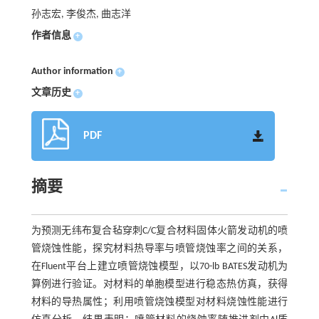
孙志宏, 李俊杰, 曲志洋
作者信息
+
Author information
+
文章历史
+
PDF
摘要
为预测无纬布复合毡穿刺C/C复合材料固体火箭发动机的喷
管烧蚀性能，探究材料热导率与喷管烧蚀率之间的关系，
在Fluent平台上建立喷管烧蚀模型，以70-lb BATES发动机为
算例进行验证。对材料的单胞模型进行稳态热仿真，获得
材料的导热属性；利用喷管烧蚀模型对材料烧蚀性能进行