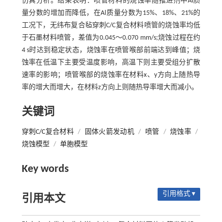
仿真分析。结果表明：喷管材料的烧蚀率随推进剂中Al质
量分数的增加而降低，在Al质量分数为15%、18%、21%的
工况下，无纬布复合毡穿刺C/C复合材料喷管的烧蚀率均低
于石墨材料喷管，差值为0.045～0.070 mm/s;烧蚀过程在约
4 s时达到稳定状态，烧蚀率在喷管喉部前端达到峰值；烧
蚀率在低温下主要受温度影响，高温下则主要受组分扩散
速率的影响；喷管喉部的烧蚀率在材料x、y方向上随热导
率的增大而增大，在材料z方向上则随热导率增大而减小。
关键词
穿刺C/C复合材料
/
固体火箭发动机
/
喷管
/
烧蚀率
/
烧蚀模型
/
单胞模型
Key words
引用格式 ▾
引用本文