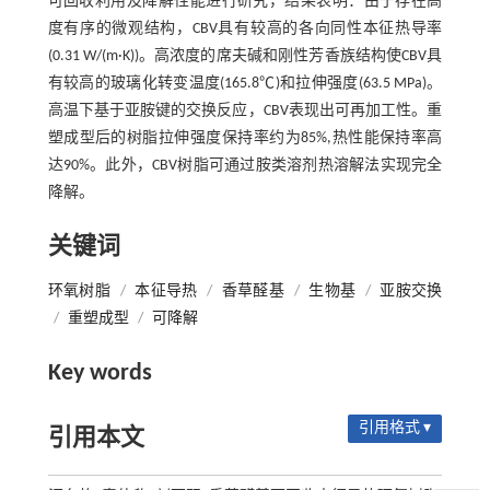
可回收利用及降解性能进行研究，结果表明：由于存在高
度有序的微观结构，CBV具有较高的各向同性本征热导率
(0.31 W/(m·K))。高浓度的席夫碱和刚性芳香族结构使CBV具
有较高的玻璃化转变温度(165.8℃)和拉伸强度(63.5 MPa)。
高温下基于亚胺键的交换反应，CBV表现出可再加工性。重
塑成型后的树脂拉伸强度保持率约为85%,热性能保持率高
达90%。此外，CBV树脂可通过胺类溶剂热溶解法实现完全
降解。
关键词
环氧树脂
/
本征导热
/
香草醛基
/
生物基
/
亚胺交换
/
重塑成型
/
可降解
Key words
引用格式 ▾
引用本文