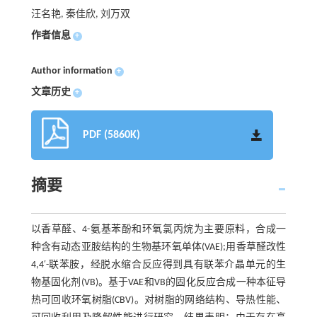
汪名艳, 秦佳欣, 刘万双
作者信息
+
Author information
+
文章历史
+
PDF (5860K)
摘要
以香草醛、4-氨基苯酚和环氧氯丙烷为主要原料，合成一
种含有动态亚胺结构的生物基环氧单体(VAE);用香草醛改性
4,4′-联苯胺，经脱水缩合反应得到具有联苯介晶单元的生
物基固化剂(VB)。基于VAE和VB的固化反应合成一种本征导
热可回收环氧树脂(CBV)。对树脂的网络结构、导热性能、