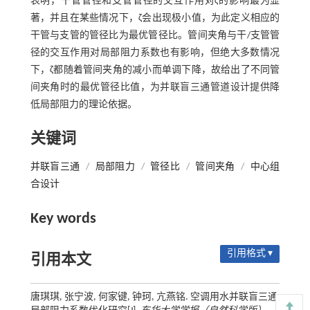
表明，干管管径和支管管径的交互作用对ζ的影响最为显
著，并且在某些情况下，ζ会出现极小值，为此定义相应的
干管与支管的管径比为最优管径比。管间夹角与干/支管管
径的交互作用对局部阻力系数也有影响，但绝大多数情况
下，ζ都随着管间夹角的减小而单调下降，故给出了不同管
间夹角时的最优管径比值，为并联盲三通管道设计提供降
低局部阻力的理论依据。
关键词
并联盲三通
/
局部阻力
/
管径比
/
管间夹角
/
中心组
合设计
Key words
引用格式 ▾
引用本文
唐琪琪, 张宁波, 何家键, 钟珂, 亢燕铭. 空调用水并联盲三通