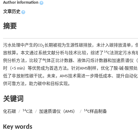
Author information
+
文章历史
+
摘要
污水处理中产生的CO
长期被视为生源性碳排放，未计入碳排放清单，但
2
14
放核算。本文通过系统文献分析与技术比较，综述了
C法测定污水有
例分析方法，比较了气体正比计数器、液体闪烁计数器和加速质谱仪（AMS）
时（<5 min）等优势成为首选方法。针对AMS制样，优化了酸-碱-酸预
低了非放射性碳干扰。未来，AMS技术需进一步降低成本、提升自动
供可靠方法，助力碳中和目标实现。
关键词
14
14
化石碳
/
C法
/
加速质谱仪（AMS）
/
C样品制备
Key words