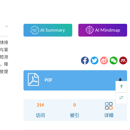
AI Summary
AI Mindmap
体排
与案
及短测
议，降
放提
PDF
214
0
访问
被引
详细