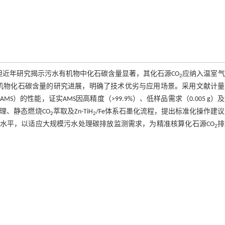
近年研究揭示污水有机物中化石碳含量显著，其化石源CO
应纳入温室气
2
机物化石碳含量的研究进展，明确了技术优劣与应用场景。采用文献计量
的性能，证实AMS因高精度（>99.9%）、低样品需求（0.005 g）
处理、静态燃烧CO
萃取及Zn-TiH
/Fe体系石墨化流程，提出标准化操作建
2
2
化水平，以适应大规模污水处理碳排放监测需求，为精准核算化石源CO
排
2