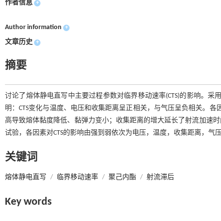
作者信息
+
Author information
+
文章历史
+
摘要
讨论了熔体静电直写中主要过程参数对临界移动速率(CTS)的影响。采
明：CTS变化与温度、电压和收集距离呈正相关，与气压呈负相关。各
高导致熔体黏度降低、黏弹力变小；收集距离的增大延长了射流加速时
试验，各因素对CTS的影响由强到弱依次为电压，温度，收集距离，气
关键词
熔体静电直写
/
临界移动速率
/
聚己内酯
/
射流滞后
Key words