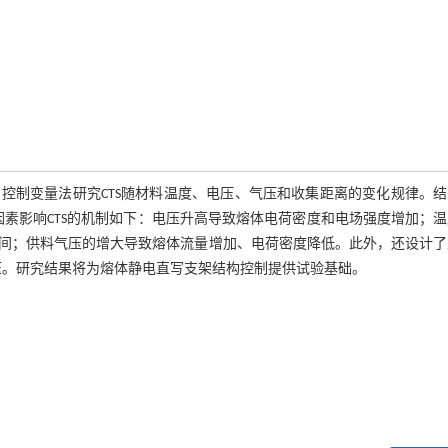
用控制变量法研究CTS随材料温度、电压、气压和收集距离的变化规律。
因素影响CTS的机制如下：电压升高导致熔体电荷密度和电场强度增加；
间；供料气压的增大导致熔体流量增加、电荷密度降低。此外，还设计了
压。研究结果将为熔体静电直写支架结构控制提供试验基础。