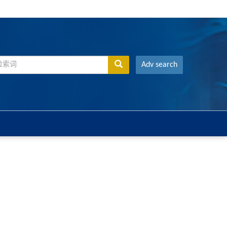
Adv search