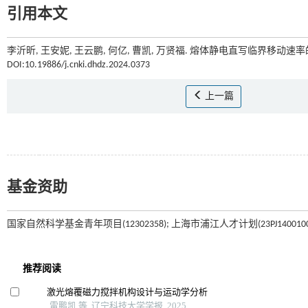
引用本文
李沂昕, 王安妮, 王云鹏, 何亿, 曹凯, 万贤福. 熔体静电直写临界移动速率的
DOI:10.19886/j.cnki.dhdz.2024.0373
上一篇
基金资助
国家自然科学基金青年项目(12302358); 上海市浦江人才计划(23PJ1400100