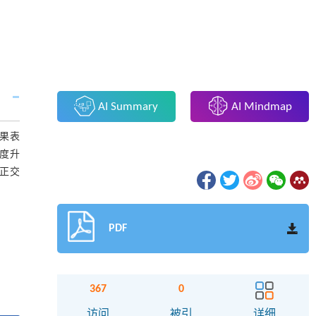
AI Summary
AI Mindmap
结果表
温度升
正交
PDF
367
0
访问
被引
详细