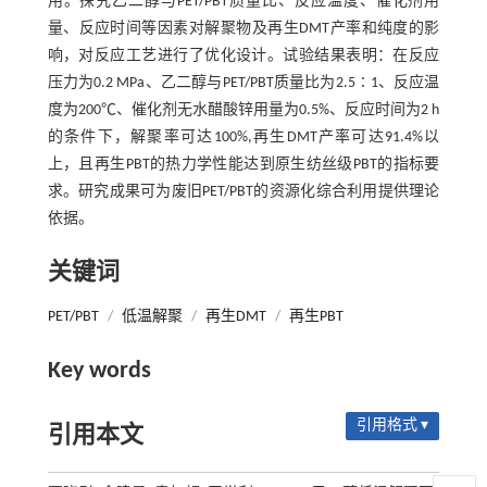
用。探究乙二醇与PET/PBT质量比、反应温度、催化剂用
量、反应时间等因素对解聚物及再生DMT产率和纯度的影
响，对反应工艺进行了优化设计。试验结果表明：在反应
压力为0.2 MPa、乙二醇与PET/PBT质量比为2.5∶1、反应温
度为200℃、催化剂无水醋酸锌用量为0.5%、反应时间为2 h
的条件下，解聚率可达100%,再生DMT产率可达91.4%以
上，且再生PBT的热力学性能达到原生纺丝级PBT的指标要
求。研究成果可为废旧PET/PBT的资源化综合利用提供理论
依据。
关键词
PET/PBT
/
低温解聚
/
再生DMT
/
再生PBT
Key words
引用格式 ▾
引用本文