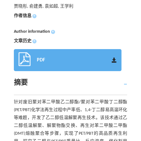
贾晓彤, 俞建勇, 袁如超, 王学利
作者信息
+
Author information
+
文章历史
+
PDF
摘要
针对废旧聚对苯二甲酸乙二醇酯/聚对苯二甲酸丁二醇酯
(PET/PBT)化学法再生过程中产率低、1,4-丁二醇易高温环化
等难题，开发了乙二醇低温解聚再生技术。该技术通过乙
二醇低温解聚、解聚物酯交换、再生对苯二甲酸二甲酯
(DMT)熔融聚合等步骤，实现了PET/PBT的高品质再生利