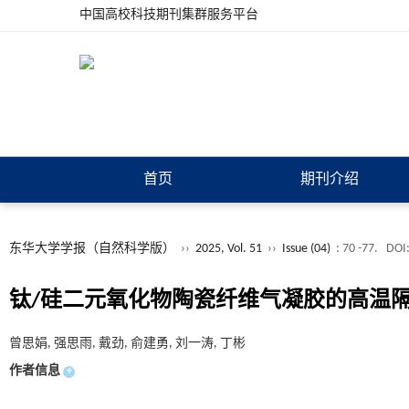
中国高校科技期刊集群服务平台
首页
期刊介绍
东华大学学报（自然科学版）
››
2025, Vol. 51
››
Issue (04)
: 70 -77.
DOI
钛/硅二元氧化物陶瓷纤维气凝胶的高温
曾思娟, 强思雨, 戴劲, 俞建勇, 刘一涛, 丁彬
作者信息
+