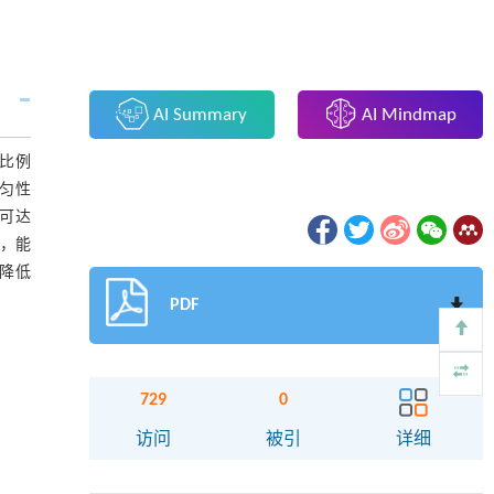
AI Summary
AI Mindmap
同比例
均匀性
低可达
性，能
步降低
PDF
729
0
访问
被引
详细