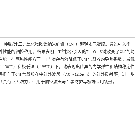
种钛/硅二元氧化物陶瓷纳米纤维（CNF）超轻质气凝胶。通过引入不
4+
性能的调控作用。结果表明，Ti
掺杂引入的Ti—O—Si键改变了CNF的
4+
性能。在隔热性能方面，Ti
掺杂有效降低了CNF气凝胶的导热系数，最
温（1 100℃）和极低温（-195℃）下，均表现出优异的力学弹性和结构稳定
著提升了CNF气凝胶在中红外波段（7.0～12.5μm）的红外反射率，进一
领域具有巨大潜力，适用于航空航天与军事防护等极端应用场景。