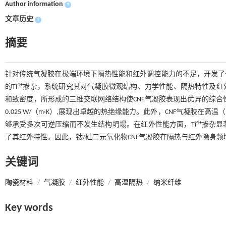
Author information
+
文章历史
+
摘要
针对传统气凝胶在极端环境下隔热性能和红外调控能力的不足，开发了一
4+
的Ti
掺杂，系统研究其对气凝胶微观结构、力学性能、隔热特性及红外
和致密度，所形成的三维交联网络结构使CNF气凝胶表现出优异的综合
0.025 W/（m·K）,展现出卓越的热绝缘能力。此外，CNF气凝胶在高
4+
够承受多次可逆压缩而不发生结构坍塌。在红外性能方面，Ti
掺杂显
了其红外特性。因此，钛/硅二元氧化物CNF气凝胶在隔热与红外隐身
关键词
陶瓷材料
/
气凝胶
/
红外性能
/
高温隔热
/
纳米纤维
Key words