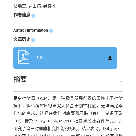
潘晨杰, 高士伟, 吴良才
作者信息
+
Author information
+
文章历史
+
PDF
摘要
相变存储器（PCM）是一种极具发展前景的柔性电子存储
技术，但传统PCM的研究大多基于刚性衬底，无法满足柔
性化的需求。选择在柔性衬底聚酰亚胺（PI）上制备了碳
（C）掺杂Sb
Te
（C-Sb
Te
/PI）相变薄膜及器件单元，并
2
3
2
3
研究了弯曲对薄膜相变性能的影响。结果表明，C-Sb
Te
/PI
2
3