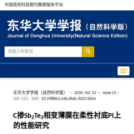
中国高校科技期刊集群服务平台
Toggle
东华大学学报（自然科学版）
››
2026, Vol. 52
››
Issue (1)
:
105 -111.
DOI:
10.19886/j.cnki.dhdz.2025.0044
C掺Sb
Te
相变薄膜在柔性衬底PI上
2
3
的性能研究