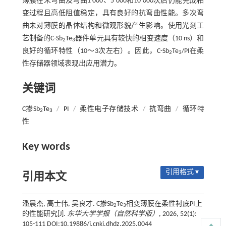
薄膜在未弯曲及弯曲1 000、5 000和10 000次后仍能完成相
变过程且高低阻值稳定，具有良好的抗弯曲性能。多次弯
曲未对薄膜的晶体结构和微观形貌产生影响。使用光刻工
艺制备的C-Sb
Te
器件单元具有较快的相变速度（10 ns）和
2
3
良好的循环特性（10～3次左右）。因此，C-Sb
Te
/PI在柔
2
3
性存储器领域表现出应用潜力。
关键词
C掺Sb
Te
/
PI
/
柔性电子存储技术
/
抗弯曲
/
循环特
2
3
性
Key words
引用格式 ▾
引用本文
潘晨杰, 高士伟, 吴良才. C掺Sb
Te
相变薄膜在柔性衬底PI上
2
3
的性能研究[J].
东华大学学报（自然科学版）
, 2026, 52(1):
105-111 DOI:10.19886/j.cnki.dhdz.2025.0044