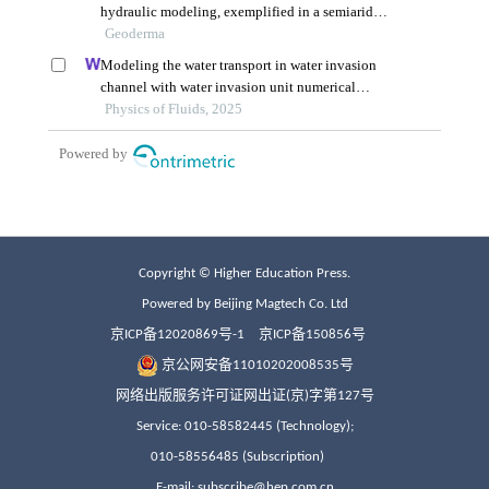
Copyright © Higher Education Press.
Powered by Beijing Magtech Co. Ltd
京ICP备12020869号-1
京ICP备150856号
京公网安备11010202008535号
网络出版服务许可证网出证(京)字第127号
Service: 010-58582445 (Technology);
010-58556485 (Subscription)
E-mail: subscribe@hep.com.cn