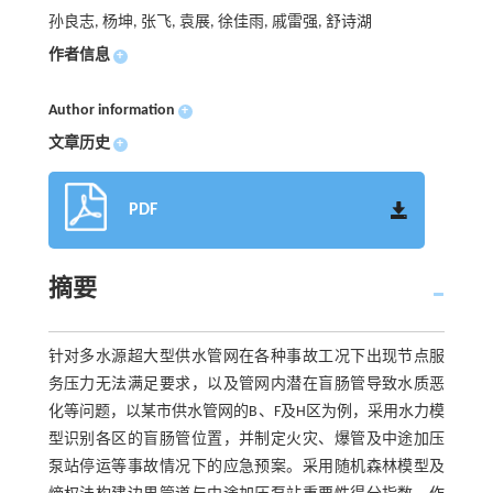
孙良志, 杨坤, 张飞, 袁展, 徐佳雨, 戚雷强, 舒诗湖
作者信息
+
Author information
+
文章历史
+
PDF
摘要
针对多水源超大型供水管网在各种事故工况下出现节点服
务压力无法满足要求，以及管网内潜在盲肠管导致水质恶
化等问题，以某市供水管网的B、F及H区为例，采用水力模
型识别各区的盲肠管位置，并制定火灾、爆管及中途加压
泵站停运等事故情况下的应急预案。采用随机森林模型及