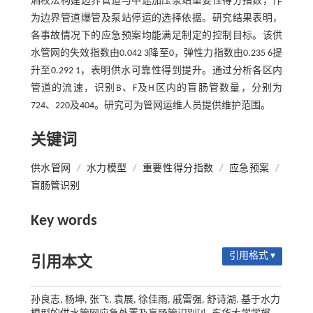
熵权法构建边界管道与中途加压泵站重要性得分指数，作
为边界管道爆管及泵站停运的选择依据。研究结果表明，
各事故情况下的应急预案均能满足制定的控制目标。该供
水管网的失效指数由0.042 3降至0，弹性力指数由0.235 6提
升至0.292 1，表明供水可靠性得到提升。通过分析各区内
管道的流速，识别B、F及H区内的盲肠管数量，分别为
724、220及404。研究可为管网运维人员提供维护范围。
关键词
供水管网
/
水力模型
/
重要性得分指数
/
应急预案
/
盲肠管识别
Key words
引用格式 ▾
引用本文
孙良志, 杨坤, 张飞, 袁展, 徐佳雨, 戚雷强, 舒诗湖. 基于水力