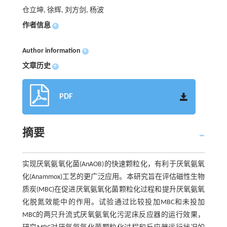
仓立坤, 徐辉, 刘方剑, 杨波
作者信息
+
Author information
+
文章历史
+
PDF
摘要
实现厌氧氨氧化菌(AnAOB)的快速颗粒化，有利于厌氧氨氧
化(Anammox)工艺的更广泛应用。本研究旨在评估磁性生物
质炭(MBC)在促进厌氧氨氧化菌颗粒化过程和提升厌氧氨氧
化脱氮效能中的作用。试验通过比较投加MBC和未投加
MBC的两只升流式厌氧氨氧化污泥床反应器的运行效果，