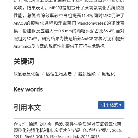
研究MBC对厌氧氨氧化菌颗粒化过程和反应器运行状况的
影响。结果表明，MBC的投加提升了厌氧氨氧化系统脱氮
性能，总氮去除效率较空白组提高11.4%;同时MBC促进了
AnAOB的颗粒化进程和浮霉菌门(Planctomycetes)的迅速富
集，投加组反应器大于0.5 mm的颗粒污泥占比86.4%,而对
照组为57.6%。研究结果为快速培养AnAOB颗粒污泥和提升
Anammox反应器的脱氮性能提供了可行技术路径。
关键词
厌氧氨氧化菌
/
磁性生物质炭
/
脱氮性能
/
颗粒化
Key words
引用格式 ▾
引用本文
仓立坤, 徐辉, 刘方剑, 杨波. 磁性生物质炭对厌氧氨氧化菌
颗粒化的强化机制[J].
东华大学学报（自然科学版）
, 2026,
52(1): 56-63 DOI:10.19886/j.cnki.dhdz.2025.0093