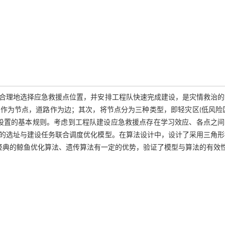
合理地选择应急救援点位置，并安排工程队快速完成建设，是灾情救治的
作为节点，道路作为边；其次，将节点分为三种类型，即轻灾区(低风险区
援点设置的基本规则。考虑到工程队建设应急救援点存在学习效应、各点之
的选址与建设任务联合调度优化模型。在算法设计中，设计了采用三角形
于经典的鲸鱼优化算法、遗传算法有一定的优势，验证了模型与算法的有效