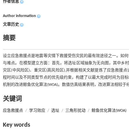
作者信息
+
Author information
+
文章历史
+
摘要
设立应急救援点是地震等灾情下救援受伤灾民的最有效途径之一。如何
与难点。在模型建立方面：首先，将选址区域抽象为无向图，其中乡村
灾区(中风险区)、重灾区(高风险区),并根据相关文献提炼了应急救
程时间以及不同类型节点的优先级约束，构建了以最大完成时间为目标
机制的改进鲸鱼优化算法(WOA)。数值仿真结果表明，改进算法相较
关键词
应急救援点
/
学习效应
/
选址
/
三角形扰动
/
鲸鱼优化算法(WOA)
Key words