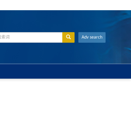
Adv search