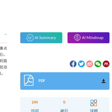
AI Summary
AI Mindmap
重点
)、
间的路
扰动
性。
PDF
244
0
访问
被引
详细