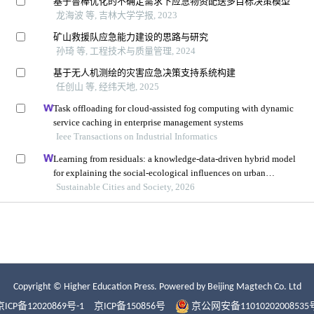
Copyright © Higher Education Press.
Powered by Beijing Magtech Co. Ltd
京ICP备12020869号-1
京ICP备150856号
京公网安备11010202008535