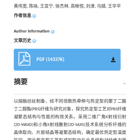
黄伟宽, 陈咏, 王亚宁, 徐杰林, 高晰悦, 刘津, 乌婧, 王华平
作者信息
+
Author information
+
文章历史
+
PDF (14337K)
摘要
以熔融纺丝制备、经不同倍数热牵伸与热定型的聚丁二酸
丁二醇酯(PBS)纤维为研究对象，探究热定型工艺对PBS纤维
凝聚态结构与性能的构效关系。采用二维广角X射线衍射
(2D-WAXD)和小角X射线散射(2D-SAXS)技术系统分析纤维的
晶体取向、片层结晶等凝聚态结构，确定最优热定型温度