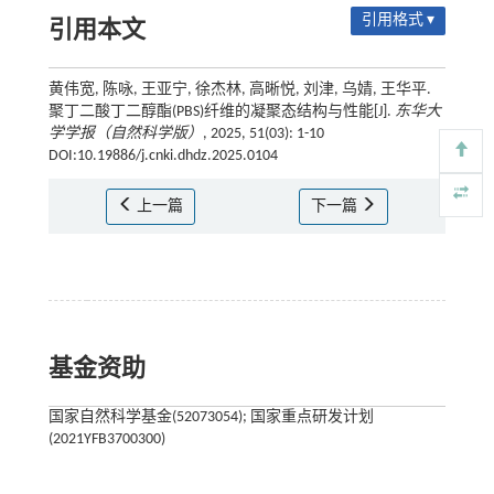
引用格式 ▾
引用本文
黄伟宽, 陈咏, 王亚宁, 徐杰林, 高晰悦, 刘津, 乌婧, 王华平.
聚丁二酸丁二醇酯(PBS)纤维的凝聚态结构与性能[J].
东华大
学学报（自然科学版）
, 2025, 51(03): 1-10
DOI:10.19886/j.cnki.dhdz.2025.0104
上一篇
下一篇
基金资助
国家自然科学基金(52073054); 国家重点研发计划
(2021YFB3700300)