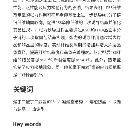
区间，揭示热定型工艺形成的取向与片晶结构对纤维力学
性能、热性能及应力松弛行为的影响。结果表明：PBS纤维
热定型的张力作用可在热牵伸基础上进一步诱导PBS分子链
沿纤维轴向取向，促进PBS牵伸纤维的二次诱导结晶并细化
其晶粒尺寸。张力诱导过程主要通过(020)和(110)晶面中分
子链的二次取向与结晶实现；张力的诱导作用通过增大片
晶和非晶层的厚度，实现纤维长周期的增加并增大片层晶
体直径，提高纤维结晶度和晶体完善程度。热定型后PBS纤
维的结晶度提高7.7%,断裂强度提高14.1%。此外，热定型
抑制了应力松弛现象，同一伸长率下PBS纤维的应力松弛率
是PET纤维的2/9。
关键词
聚丁二酸丁二醇酯(PBS)
/
凝聚态结构
/
熔融纺丝
/
取向
与结晶
/
热定型
Key words