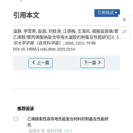
引用格式 ▾
引用本文
温静, 李雪荣, 耿超, 刘胜涛, 江德梅, 王海风. 磷酸盐玻璃/聚
乙烯醇/聚丙烯酸钠复合导电水凝胶的制备及性能研究[J].
东
华大学学报（自然科学版）
, 2026, 52(1): 79-88
DOI:10.19886/j.cnki.dhdz.2025.0114
上一篇
下一篇