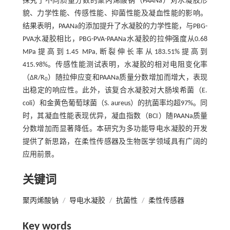
探究了不同质量分数的聚丙烯酸钠（PAANa）对水凝胶形
貌、力学性能、传感性能、抑菌性能及凝血性能的影响。
结果表明，PAANa的添加提升了水凝胶的力学性能，与PBG-
PVA水凝胶相比，PBG-PVA-PAANa水凝胶的拉伸强度从0.68
MPa提高到1.45 MPa,断裂伸长率从183.51%提高到
415.98%。传感性能测试表明，水凝胶的相对电阻变化率
（ΔR/R
）随拉伸应变和PAANa质量分数增加而增大，表现
0
出稳定的响应性。此外，该复合水凝胶对大肠埃希菌（E.
coli）和金黄色葡萄球菌（S. aureus）的抗菌率均超97%。同
时，其凝血性能表现优异，凝血指数（BCI）随PAANa质量
分数增加而显著降低。本研究为多功能导电水凝胶的开发
提供了新思路，在柔性传感器及生物医学领域具有广阔的
应用前景。
关键词
聚丙烯酸钠
/
导电水凝胶
/
抗菌性
/
柔性传感器
Key words