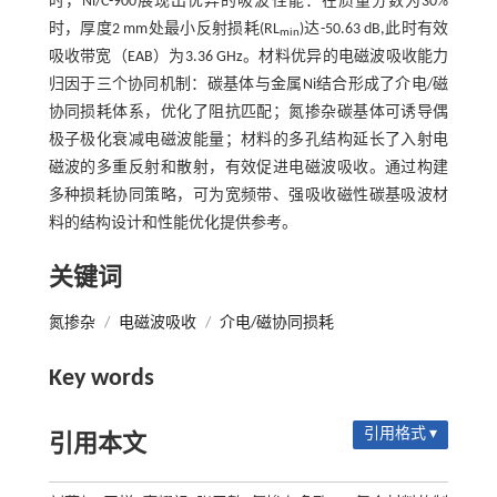
时，Ni/C-900展现出优异的吸波性能：在质量分数为30%
时，厚度2 mm处最小反射损耗(RL
)达-50.63 dB,此时有效
min
吸收带宽（EAB）为3.36 GHz。材料优异的电磁波吸收能力
归因于三个协同机制：碳基体与金属Ni结合形成了介电/磁
协同损耗体系，优化了阻抗匹配；氮掺杂碳基体可诱导偶
极子极化衰减电磁波能量；材料的多孔结构延长了入射电
磁波的多重反射和散射，有效促进电磁波吸收。通过构建
多种损耗协同策略，可为宽频带、强吸收磁性碳基吸波材
料的结构设计和性能优化提供参考。
关键词
氮掺杂
/
电磁波吸收
/
介电/磁协同损耗
Key words
引用格式 ▾
引用本文