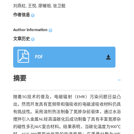
刘燕虹, 王悦, 廖耀祖, 张卫懿
作者信息
+
Author information
+
文章历史
+
PDF
摘要
随着5G技术的普及，电磁辐射（EMR）污染问题日益凸
出，然而开发具有宽频带和强吸收的电磁波吸收材料仍具
有挑战性。采用溶剂热法制备了氮掺杂前驱体，通过水浴
搅拌引入金属Ni,经高温碳化后成功制备了具有丰富氮掺杂
的磁性多孔Ni/C复合材料。结果表明，当碳化温度为900℃