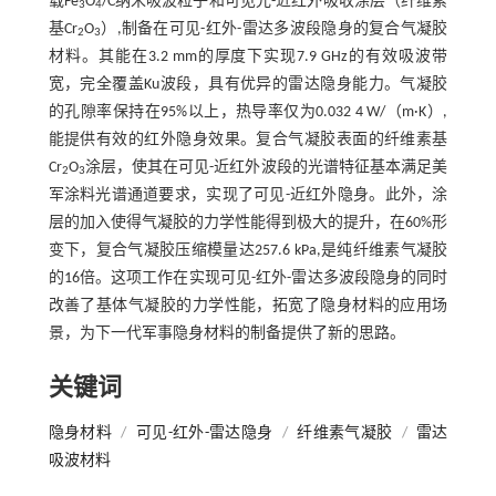
载Fe
O
/C纳米吸波粒子和可见光-近红外吸收涂层（纤维素
3
4
基Cr
O
）,制备在可见-红外-雷达多波段隐身的复合气凝胶
2
3
材料。其能在3.2 mm的厚度下实现7.9 GHz的有效吸波带
宽，完全覆盖Ku波段，具有优异的雷达隐身能力。气凝胶
的孔隙率保持在95%以上，热导率仅为0.032 4 W/（m·K）,
能提供有效的红外隐身效果。复合气凝胶表面的纤维素基
Cr
O
涂层，使其在可见-近红外波段的光谱特征基本满足美
2
3
军涂料光谱通道要求，实现了可见-近红外隐身。此外，涂
层的加入使得气凝胶的力学性能得到极大的提升，在60%形
变下，复合气凝胶压缩模量达257.6 kPa,是纯纤维素气凝胶
的16倍。这项工作在实现可见-红外-雷达多波段隐身的同时
改善了基体气凝胶的力学性能，拓宽了隐身材料的应用场
景，为下一代军事隐身材料的制备提供了新的思路。
关键词
隐身材料
/
可见-红外-雷达隐身
/
纤维素气凝胶
/
雷达
吸波材料