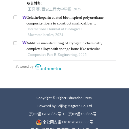
Copyright © Higher Education Press.
Powered by Beijing Magtech Co. Ltd
京ICP备12020869号-1
京ICP备150856号
京公网安备11010202008535号