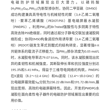
电磁防护领域展现出巨大潜力。以磷钨酸
(H
PW
O
,PW
)为新型掺杂剂，协同二甲亚砜（DMSO）
3
12
40
12
成功构建兼具高导电性与机械韧性的聚（3,4-乙烯二氧噻
吩）-聚苯乙烯磺酸（PEDOT:PSS）基电磁屏蔽水凝胶
（PWDPG）。利用PW
的Br?nsted强酸性与多阴离子特性
12
高效去除PSS绝缘层，同时通过超分子静电交联加速凝胶网
络形成；协同DMSO构象调控作用诱导聚（3,4-乙烯二氧噻
吩）(PEDOT)链发生苯式到醌式的结构转变，显著增强π-π
共轭体系的载流子迁移能力。当PW
掺杂浓度为0.05 mol/L
12
时，水凝胶电导率达79.07 S/cm。同时，该水凝胶展现出优
异的柔韧性和机械强度，其断裂伸长率和抗拉强度分别达
195.3%和5.41 MPa。得益于三维导电网络的构筑，PWDPG
在X波段（8.2～12.4 GHz）和Ku波段（12.4～18.0 GHz）的
比电磁屏蔽效能S
分别为236.22 dB/mm和191.72 dB/mm,展
SE
现出宽频、高效的电磁屏蔽特性。因此，开发的PWDPG水
凝胶在面向柔性电子器件的电磁防护领域展现出重要的应
用价值。