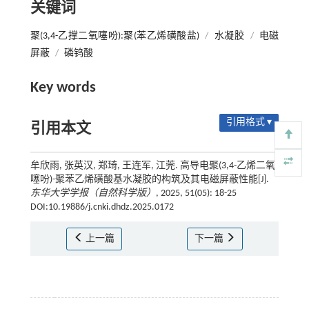
关键词
聚(3,4-乙撑二氧噻吩):聚(苯乙烯磺酸盐)
/
水凝胶
/
电磁
屏蔽
/
磷钨酸
Key words
引用格式 ▾
引用本文
牟欣雨, 张英汉, 郑琦, 王连军, 江莞. 高导电聚(3,4-乙烯二氧
噻吩)-聚苯乙烯磺酸基水凝胶的构筑及其电磁屏蔽性能[J].
东华大学学报（自然科学版）
, 2025, 51(05): 18-25
DOI:10.19886/j.cnki.dhdz.2025.0172
上一篇
下一篇