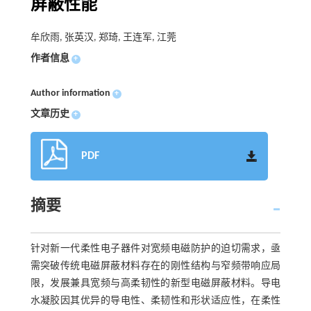
屏蔽性能
牟欣雨, 张英汉, 郑琦, 王连军, 江莞
作者信息
+
Author information
+
文章历史
+
PDF
摘要
针对新一代柔性电子器件对宽频电磁防护的迫切需求，亟
需突破传统电磁屏蔽材料存在的刚性结构与窄频带响应局
限，发展兼具宽频与高柔韧性的新型电磁屏蔽材料。导电
水凝胶因其优异的导电性、柔韧性和形状适应性，在柔性