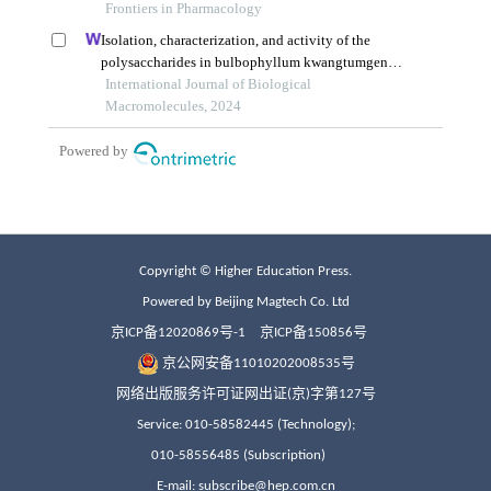
Copyright © Higher Education Press.
Powered by Beijing Magtech Co. Ltd
京ICP备12020869号-1
京ICP备150856号
京公网安备11010202008535号
网络出版服务许可证网出证(京)字第127号
Service: 010-58582445 (Technology);
010-58556485 (Subscription)
E-mail: subscribe@hep.com.cn