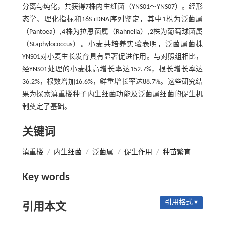
分离与纯化，共获得7株内生细菌（YNS01～YNS07）。经形
态学、理化指标和16S rDNA序列鉴定，其中1株为泛菌属
（Pantoea）,4株为拉恩菌属（Rahnella）,2株为葡萄球菌属
（Staphylococcus）。小麦共培养实验表明，泛菌属菌株
YNS01对小麦生长发育具有显著促进作用。与对照组相比，
经YNS01处理的小麦株高增长率达152.7%，根长增长率达
36.2%，根数增加16.6%，鲜重增长率达88.7%。这些研究结
果为探索滇重楼种子内生细菌功能及泛菌属细菌的促生机
制奠定了基础。
关键词
滇重楼
/
内生细菌
/
泛菌属
/
促生作用
/
种苗繁育
Key words
引用格式 ▾
引用本文